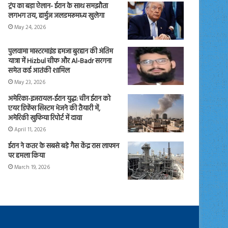
ट्रंप का बड़ा ऐलान- ईरान के साथ समझौता
लगभग तय, हार्मुज जलडमरूमध्य खुलेगा
May 24, 2026
पुलवामा मास्टरमाइंड हमजा बुरहान की अंतिम
यात्रा में Hizbul चीफ और Al-Badr सरगना
समेत कई आतंकी शामिल
May 23, 2026
अमेरिका-इजरायल-ईरान युद्ध: चीन ईरान को
एयर डिफेंस सिस्टम भेजने की तैयारी में,
अमेरिकी खुफिया रिपोर्ट में दावा
April 11, 2026
ईरान ने कतर के सबसे बड़े गैस केंद्र रास लाफान
पर हमला किया
March 19, 2026