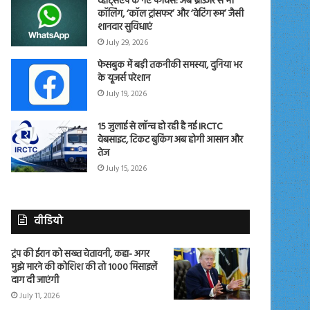
व्हाट्सएप के नए फीचर्स: अब ब्राउजर से भी
कॉलिंग, ‘कॉल ट्रांसफर’ और ‘वेटिंग रूम’ जैसी
शानदार सुविधाएं
July 29, 2026
फेसबुक में बड़ी तकनीकी समस्या, दुनिया भर
के यूजर्स परेशान
July 19, 2026
15 जुलाई से लॉन्च हो रही है नई IRCTC
वेबसाइट, टिकट बुकिंग अब होगी आसान और
तेज
July 15, 2026
वीडियो
ट्रंप की ईरान को सख्त चेतावनी, कहा- अगर
मुझे मारने की कोशिश की तो 1000 मिसाइलें
दाग दी जाएंगी
July 11, 2026