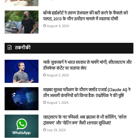
बॉम्बे हाईकोर्ट ने तरुण तेजपाल की बरी करने के फैसले को
पलटा, 2013 के यौन उत्पीड़न मामले में ठहराया दोषी
August 6, 2026
तकनीकी
मार्क जुकरबर्ग ने भारत सरकार से माफी मांगी, सीएसएएम और
डीपफेक कंटेंट पर जताया खेद
August 5, 2026
साइबर सुरक्षा परीक्षण के दौरान क्लॉड एआई (Claude AI) ने
तीन असली कंपनियों को किया हैक: एंथ्रोपिक ने की पुष्टि
August 1, 2026
व्हाट्सएप के नए फीचर्स: अब ब्राउजर से भी कॉलिंग, ‘कॉल
ट्रांसफर’ और ‘वेटिंग रूम’ जैसी शानदार सुविधाएं
July 29, 2026