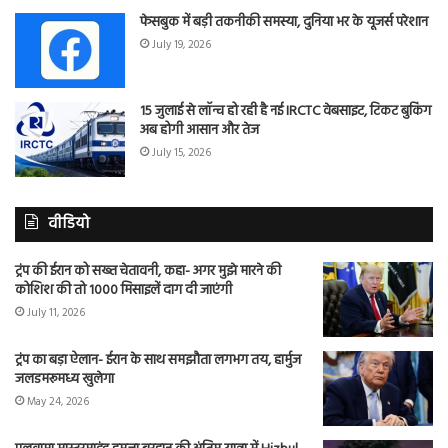
फेसबुक में बड़ी तकनीकी समस्या, दुनिया भर के यूजर्स परेशान
July 19, 2026
15 जुलाई से लॉन्च हो रही है नई IRCTC वेबसाइट, टिकट बुकिंग
अब होगी आसान और तेज
July 15, 2026
वीडियो
ट्रंप की ईरान को सख्त चेतावनी, कहा- अगर मुझे मारने की
कोशिश की तो 1000 मिसाइलें दाग दी जाएंगी
July 11, 2026
ट्रंप का बड़ा ऐलान- ईरान के साथ समझौता लगभग तय, हार्मुज
जलडमरूमध्य खुलेगा
May 24, 2026