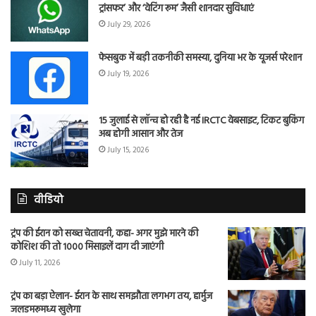
ट्रांसफर’ और ‘वेटिंग रूम’ जैसी शानदार सुविधाएं
July 29, 2026
फेसबुक में बड़ी तकनीकी समस्या, दुनिया भर के यूजर्स परेशान
July 19, 2026
15 जुलाई से लॉन्च हो रही है नई IRCTC वेबसाइट, टिकट बुकिंग
अब होगी आसान और तेज
July 15, 2026
वीडियो
ट्रंप की ईरान को सख्त चेतावनी, कहा- अगर मुझे मारने की
कोशिश की तो 1000 मिसाइलें दाग दी जाएंगी
July 11, 2026
ट्रंप का बड़ा ऐलान- ईरान के साथ समझौता लगभग तय, हार्मुज
जलडमरूमध्य खुलेगा