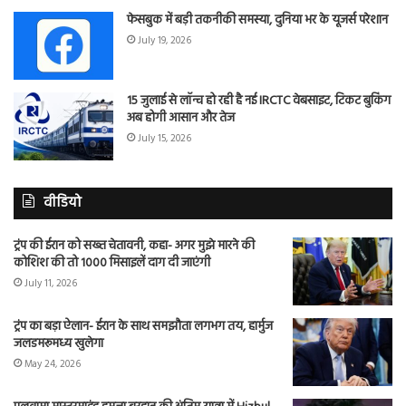
फेसबुक में बड़ी तकनीकी समस्या, दुनिया भर के यूजर्स परेशान
July 19, 2026
15 जुलाई से लॉन्च हो रही है नई IRCTC वेबसाइट, टिकट बुकिंग
अब होगी आसान और तेज
July 15, 2026
वीडियो
ट्रंप की ईरान को सख्त चेतावनी, कहा- अगर मुझे मारने की
कोशिश की तो 1000 मिसाइलें दाग दी जाएंगी
July 11, 2026
ट्रंप का बड़ा ऐलान- ईरान के साथ समझौता लगभग तय, हार्मुज
जलडमरूमध्य खुलेगा
May 24, 2026