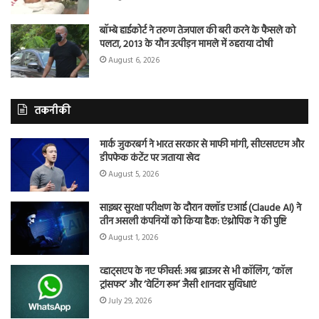
बॉम्बे हाईकोर्ट ने तरुण तेजपाल की बरी करने के फैसले को
पलटा, 2013 के यौन उत्पीड़न मामले में ठहराया दोषी
August 6, 2026
तकनीकी
मार्क जुकरबर्ग ने भारत सरकार से माफी मांगी, सीएसएएम और
डीपफेक कंटेंट पर जताया खेद
August 5, 2026
साइबर सुरक्षा परीक्षण के दौरान क्लॉड एआई (Claude AI) ने
तीन असली कंपनियों को किया हैक: एंथ्रोपिक ने की पुष्टि
August 1, 2026
व्हाट्सएप के नए फीचर्स: अब ब्राउजर से भी कॉलिंग, ‘कॉल
ट्रांसफर’ और ‘वेटिंग रूम’ जैसी शानदार सुविधाएं
July 29, 2026