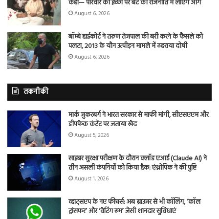
कहा— परिवार की इच्छा पर बेटे को राजनीति में लाएंगे आगे
August 6, 2026
बॉम्बे हाईकोर्ट ने तरुण तेजपाल की बरी करने के फैसले को
पलटा, 2013 के यौन उत्पीड़न मामले में ठहराया दोषी
August 6, 2026
तकनीकी
मार्क जुकरबर्ग ने भारत सरकार से माफी मांगी, सीएसएएम और
डीपफेक कंटेंट पर जताया खेद
August 5, 2026
साइबर सुरक्षा परीक्षण के दौरान क्लॉड एआई (Claude AI) ने
तीन असली कंपनियों को किया हैक: एंथ्रोपिक ने की पुष्टि
August 1, 2026
व्हाट्सएप के नए फीचर्स: अब ब्राउजर से भी कॉलिंग, ‘कॉल
ट्रांसफर’ और ‘वेटिंग रूम’ जैसी शानदार सुविधाएं