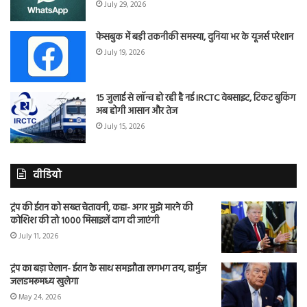
July 29, 2026
फेसबुक में बड़ी तकनीकी समस्या, दुनिया भर के यूजर्स परेशान
July 19, 2026
15 जुलाई से लॉन्च हो रही है नई IRCTC वेबसाइट, टिकट बुकिंग
अब होगी आसान और तेज
July 15, 2026
वीडियो
ट्रंप की ईरान को सख्त चेतावनी, कहा- अगर मुझे मारने की
कोशिश की तो 1000 मिसाइलें दाग दी जाएंगी
July 11, 2026
ट्रंप का बड़ा ऐलान- ईरान के साथ समझौता लगभग तय, हार्मुज
जलडमरूमध्य खुलेगा
May 24, 2026