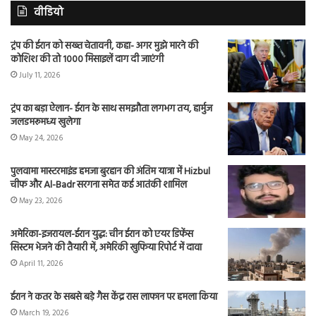
वीडियो
ट्रंप की ईरान को सख्त चेतावनी, कहा- अगर मुझे मारने की
कोशिश की तो 1000 मिसाइलें दाग दी जाएंगी
July 11, 2026
ट्रंप का बड़ा ऐलान- ईरान के साथ समझौता लगभग तय, हार्मुज
जलडमरूमध्य खुलेगा
May 24, 2026
पुलवामा मास्टरमाइंड हमजा बुरहान की अंतिम यात्रा में Hizbul
चीफ और Al-Badr सरगना समेत कई आतंकी शामिल
May 23, 2026
अमेरिका-इजरायल-ईरान युद्ध: चीन ईरान को एयर डिफेंस
सिस्टम भेजने की तैयारी में, अमेरिकी खुफिया रिपोर्ट में दावा
April 11, 2026
ईरान ने कतर के सबसे बड़े गैस केंद्र रास लाफान पर हमला किया
March 19, 2026