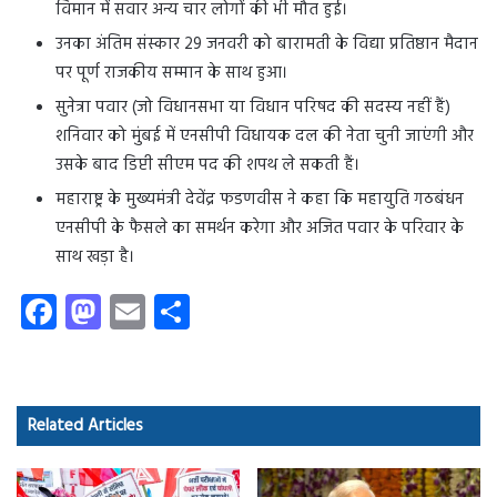
विमान में सवार अन्य चार लोगों की भी मौत हुई।
उनका अंतिम संस्कार 29 जनवरी को बारामती के विद्या प्रतिष्ठान मैदान
पर पूर्ण राजकीय सम्मान के साथ हुआ।
सुनेत्रा पवार (जो विधानसभा या विधान परिषद की सदस्य नहीं हैं)
शनिवार को मुंबई में एनसीपी विधायक दल की नेता चुनी जाएंगी और
उसके बाद डिप्टी सीएम पद की शपथ ले सकती हैं।
महाराष्ट्र के मुख्यमंत्री देवेंद्र फडणवीस ने कहा कि महायुति गठबंधन
एनसीपी के फैसले का समर्थन करेगा और अजित पवार के परिवार के
साथ खड़ा है।
Fa
M
E
S
ce
as
m
ha
b
to
ail
re
o
d
Related Articles
ok
o
n