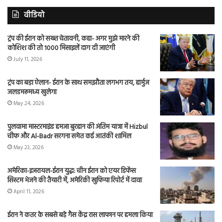
वीडियो
ट्रंप की ईरान को सख्त चेतावनी, कहा- अगर मुझे मारने की
कोशिश की तो 1000 मिसाइलें दाग दी जाएंगी
July 11, 2026
ट्रंप का बड़ा ऐलान- ईरान के साथ समझौता लगभग तय, हार्मुज
जलडमरूमध्य खुलेगा
May 24, 2026
पुलवामा मास्टरमाइंड हमजा बुरहान की अंतिम यात्रा में Hizbul
चीफ और Al-Badr सरगना समेत कई आतंकी शामिल
May 23, 2026
अमेरिका-इजरायल-ईरान युद्ध: चीन ईरान को एयर डिफेंस
सिस्टम भेजने की तैयारी में, अमेरिकी खुफिया रिपोर्ट में दावा
April 11, 2026
ईरान ने कतर के सबसे बड़े गैस केंद्र रास लाफान पर हमला किया