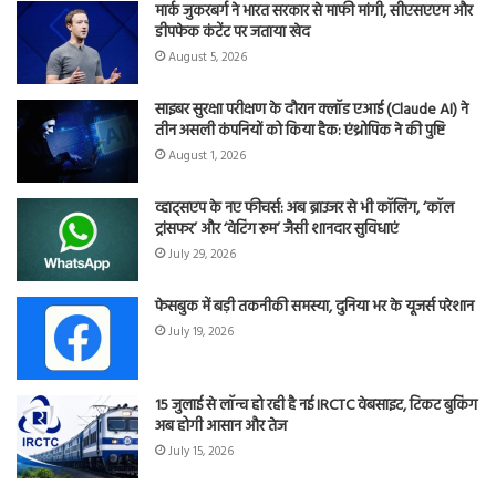
मार्क जुकरबर्ग ने भारत सरकार से माफी मांगी, सीएसएएम और
डीपफेक कंटेंट पर जताया खेद
August 5, 2026
साइबर सुरक्षा परीक्षण के दौरान क्लॉड एआई (Claude AI) ने
तीन असली कंपनियों को किया हैक: एंथ्रोपिक ने की पुष्टि
August 1, 2026
व्हाट्सएप के नए फीचर्स: अब ब्राउजर से भी कॉलिंग, ‘कॉल
ट्रांसफर’ और ‘वेटिंग रूम’ जैसी शानदार सुविधाएं
July 29, 2026
फेसबुक में बड़ी तकनीकी समस्या, दुनिया भर के यूजर्स परेशान
July 19, 2026
15 जुलाई से लॉन्च हो रही है नई IRCTC वेबसाइट, टिकट बुकिंग
अब होगी आसान और तेज
July 15, 2026