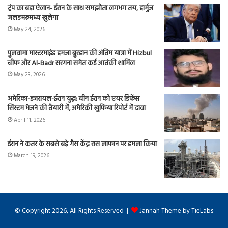
ट्रंप का बड़ा ऐलान- ईरान के साथ समझौता लगभग तय, हार्मुज
जलडमरूमध्य खुलेगा
May 24, 2026
पुलवामा मास्टरमाइंड हमजा बुरहान की अंतिम यात्रा में Hizbul
चीफ और Al-Badr सरगना समेत कई आतंकी शामिल
May 23, 2026
अमेरिका-इजरायल-ईरान युद्ध: चीन ईरान को एयर डिफेंस
सिस्टम भेजने की तैयारी में, अमेरिकी खुफिया रिपोर्ट में दावा
April 11, 2026
ईरान ने कतर के सबसे बड़े गैस केंद्र रास लाफान पर हमला किया
March 19, 2026
© Copyright 2026, All Rights Reserved |
Jannah Theme by TieLabs