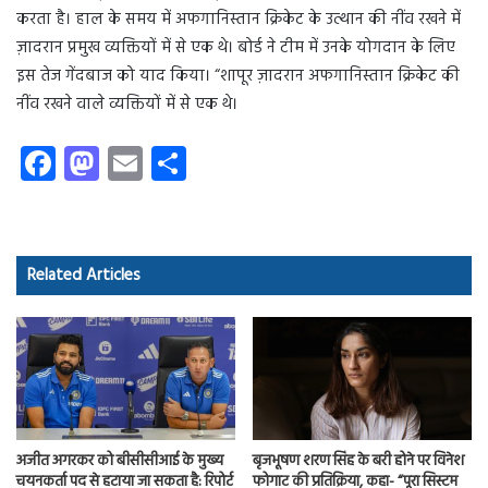
करता है। हाल के समय में अफगानिस्तान क्रिकेट के उत्थान की नींव रखने में
ज़ादरान प्रमुख व्यक्तियों में से एक थे। बोर्ड ने टीम में उनके योगदान के लिए
इस तेज गेंदबाज को याद किया। “शापूर ज़ादरान अफगानिस्तान क्रिकेट की
नींव रखने वाले व्यक्तियों में से एक थे।
Fa
M
E
S
ce
as
m
ha
b
to
ail
re
o
d
Related Articles
ok
o
n
अजीत अगरकर को बीसीसीआई के मुख्य
बृजभूषण शरण सिंह के बरी होने पर विनेश
चयनकर्ता पद से हटाया जा सकता है: रिपोर्ट
फोगाट की प्रतिक्रिया, कहा- “पूरा सिस्टम