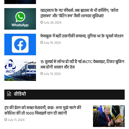
व्हाट्सएप के नए फीचर्स: अब ब्राउजर से भी कॉलिंग, ‘कॉल
ट्रांसफर’ और ‘वेटिंग रूम’ जैसी शानदार सुविधाएं
July 29, 2026
फेसबुक में बड़ी तकनीकी समस्या, दुनिया भर के यूजर्स परेशान
July 19, 2026
15 जुलाई से लॉन्च हो रही है नई IRCTC वेबसाइट, टिकट बुकिंग
अब होगी आसान और तेज
July 15, 2026
वीडियो
ट्रंप की ईरान को सख्त चेतावनी, कहा- अगर मुझे मारने की
कोशिश की तो 1000 मिसाइलें दाग दी जाएंगी
July 11, 2026