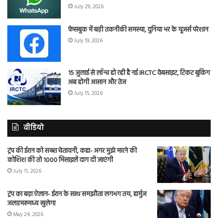
July 29, 2026
फेसबुक में बड़ी तकनीकी समस्या, दुनिया भर के यूजर्स परेशान
July 19, 2026
15 जुलाई से लॉन्च हो रही है नई IRCTC वेबसाइट, टिकट बुकिंग
अब होगी आसान और तेज
July 15, 2026
वीडियो
ट्रंप की ईरान को सख्त चेतावनी, कहा- अगर मुझे मारने की
कोशिश की तो 1000 मिसाइलें दाग दी जाएंगी
July 11, 2026
ट्रंप का बड़ा ऐलान- ईरान के साथ समझौता लगभग तय, हार्मुज
जलडमरूमध्य खुलेगा
May 24, 2026