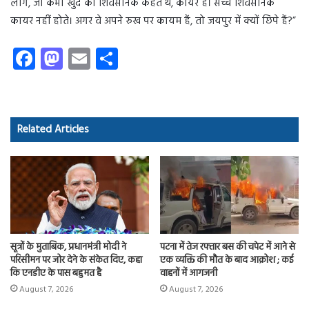
लोग, जो कभी खुद को शिवसैनिक कहते थे, कायर हैं। सच्चे शिवसैनिक
कायर नहीं होते। अगर वे अपने रुख पर कायम हैं, तो जयपुर में क्यों छिपे हैं?”
Fa
M
E
S
ce
as
m
ha
b
to
ail
re
o
d
Related Articles
ok
o
n
सूत्रों के मुताबिक, प्रधानमंत्री मोदी ने
पटना में तेज रफ्तार बस की चपेट में आने से
परिसीमन पर जोर देने के संकेत दिए, कहा
एक व्यक्ति की मौत के बाद आक्रोश ; कई
कि एनडीए के पास बहुमत है
वाहनों में आगजनी
August 7, 2026
August 7, 2026