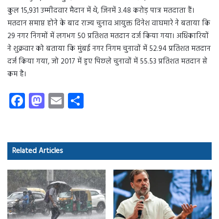
कुल 15,931 उम्मीदवार मैदान में थे, जिनमें 3.48 करोड़ पात्र मतदाता हैं।
मतदान समाप्त होने के बाद राज्य चुनाव आयुक्त दिनेश वाघमारे ने बताया कि
29 नगर निगमों में लगभग 50 प्रतिशत मतदान दर्ज किया गया। अधिकारियों
ने शुक्रवार को बताया कि मुंबई नगर निगम चुनावों में 52.94 प्रतिशत मतदान
दर्ज किया गया, जो 2017 में हुए पिछले चुनावों में 55.53 प्रतिशत मतदान से
कम है।
Fa
M
E
S
ce
as
m
ha
b
to
ail
re
o
d
Related Articles
ok
o
n