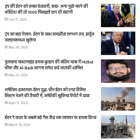
ट्रंप की ईरान को सख्त चेतावनी, कहा- अगर मुझे मारने की
कोशिश की तो 1000 मिसाइलें दाग दी जाएंगी
July 11, 2026
ट्रंप का बड़ा ऐलान- ईरान के साथ समझौता लगभग तय, हार्मुज
जलडमरूमध्य खुलेगा
May 24, 2026
पुलवामा मास्टरमाइंड हमजा बुरहान की अंतिम यात्रा में Hizbul
चीफ और Al-Badr सरगना समेत कई आतंकी शामिल
May 23, 2026
अमेरिका-इजरायल-ईरान युद्ध: चीन ईरान को एयर डिफेंस
सिस्टम भेजने की तैयारी में, अमेरिकी खुफिया रिपोर्ट में दावा
April 11, 2026
ईरान ने कतर के सबसे बड़े गैस केंद्र रास लाफान पर हमला किया
March 19, 2026