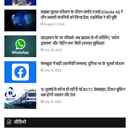
साइबर सुरक्षा परीक्षण के दौरान क्लॉड एआई (Claude AI) ने
तीन असली कंपनियों को किया हैक: एंथ्रोपिक ने की पुष्टि
August 1, 2026
व्हाट्सएप के नए फीचर्स: अब ब्राउजर से भी कॉलिंग, ‘कॉल
ट्रांसफर’ और ‘वेटिंग रूम’ जैसी शानदार सुविधाएं
July 29, 2026
फेसबुक में बड़ी तकनीकी समस्या, दुनिया भर के यूजर्स परेशान
July 19, 2026
15 जुलाई से लॉन्च हो रही है नई IRCTC वेबसाइट, टिकट बुकिंग
अब होगी आसान और तेज
July 15, 2026
वीडियो