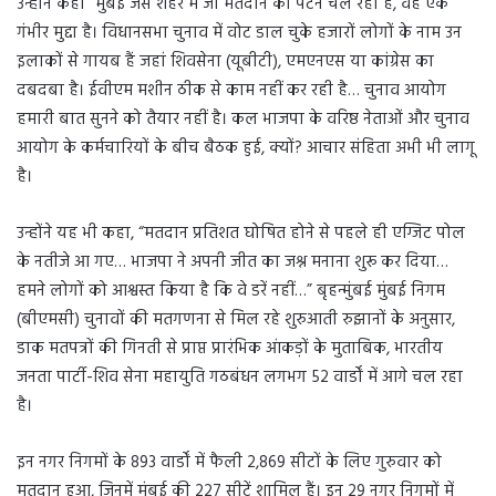
उन्होंने कहा “मुंबई जैसे शहर में जो मतदान का पैटर्न चल रहा है, वह एक
गंभीर मुद्दा है। विधानसभा चुनाव में वोट डाल चुके हजारों लोगों के नाम उन
इलाकों से गायब हैं जहां शिवसेना (यूबीटी), एमएनएस या कांग्रेस का
दबदबा है। ईवीएम मशीन ठीक से काम नहीं कर रही है… चुनाव आयोग
हमारी बात सुनने को तैयार नहीं है। कल भाजपा के वरिष्ठ नेताओं और चुनाव
आयोग के कर्मचारियों के बीच बैठक हुई, क्यों? आचार संहिता अभी भी लागू
है।
उन्होंने यह भी कहा, “मतदान प्रतिशत घोषित होने से पहले ही एग्जिट पोल
के नतीजे आ गए… भाजपा ने अपनी जीत का जश्न मनाना शुरू कर दिया…
हमने लोगों को आश्वस्त किया है कि वे डरें नहीं…” बृहन्मुंबई मुंबई निगम
(बीएमसी) चुनावों की मतगणना से मिल रहे शुरुआती रुझानों के अनुसार,
डाक मतपत्रों की गिनती से प्राप्त प्रारंभिक आंकड़ों के मुताबिक, भारतीय
जनता पार्टी-शिव सेना महायुति गठबंधन लगभग 52 वार्डों में आगे चल रहा
है।
इन नगर निगमों के 893 वार्डों में फैली 2,869 सीटों के लिए गुरुवार को
मतदान हुआ, जिनमें मुंबई की 227 सीटें शामिल हैं। इन 29 नगर निगमों में