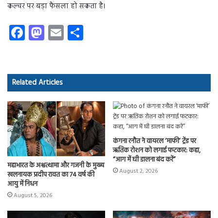
कल्चर पर बड़ा फैसला हो सकता है।
Fa
M
E
S
ce
as
m
ha
b
to
ail
re
o
d
Related Articles
ok
o
n
कंगना रनौत ने वायरल ‘माफी’ ट्रेंड पर
ऋतिक रोशन को लगाई फटकार: कहा,
“आग में घी डालना बंद करें”
महाभारत के अश्वत्थामा और गजनी के मुख्य
August 2, 2026
खलनायक प्रदीप रावत का 74 वर्ष की
आयु में निधन
August 5, 2026