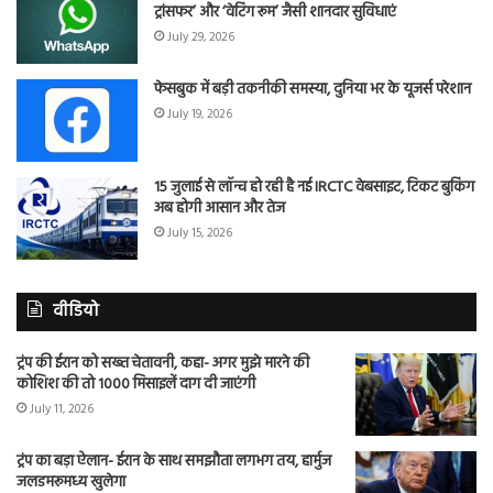
ट्रांसफर’ और ‘वेटिंग रूम’ जैसी शानदार सुविधाएं
July 29, 2026
फेसबुक में बड़ी तकनीकी समस्या, दुनिया भर के यूजर्स परेशान
July 19, 2026
15 जुलाई से लॉन्च हो रही है नई IRCTC वेबसाइट, टिकट बुकिंग
अब होगी आसान और तेज
July 15, 2026
वीडियो
ट्रंप की ईरान को सख्त चेतावनी, कहा- अगर मुझे मारने की
कोशिश की तो 1000 मिसाइलें दाग दी जाएंगी
July 11, 2026
ट्रंप का बड़ा ऐलान- ईरान के साथ समझौता लगभग तय, हार्मुज
जलडमरूमध्य खुलेगा