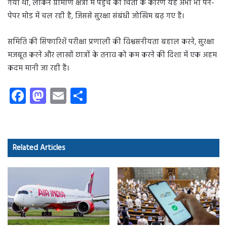
गया था, लेकिन ग्रामीण क्षेत्रों में पहुंच की चिंता के कारण यह अभी भी पेन-
पेपर मोड में चल रही है, जिससे सुरक्षा संबंधी जोखिम बढ़ गए हैं।
समिति की सिफारिशें परीक्षा प्रणाली की विश्वसनीयता बहाल करने, सुरक्षा
मजबूत करने और लाखों छात्रों के तनाव को कम करने की दिशा में एक अहम
कदम मानी जा रही हैं।
Fa
M
E
S
ce
as
m
ha
b
to
ail
re
o
d
Related Articles
ok
o
n