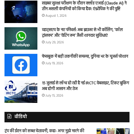
साइबर सुरक्षा परीक्षण के दौरान क्लॉड एआई (Claude AI) ने
तीन असली कंपनियों को किया हैक: एंथ्रोपिक ने की पुष्टि
August 1, 2026
व्हाट्सएप के नए फीचर्स: अब ब्राउजर से भी कॉलिंग, ‘कॉल
ट्रांसफर’ और ‘वेटिंग रूम’ जैसी शानदार सुविधाएं
July 29, 2026
फेसबुक में बड़ी तकनीकी समस्या, दुनिया भर के यूजर्स परेशान
July 19, 2026
15 जुलाई से लॉन्च हो रही है नई IRCTC वेबसाइट, टिकट बुकिंग
अब होगी आसान और तेज
July 15, 2026
वीडियो
ट्रंप की ईरान को सख्त चेतावनी, कहा- अगर मुझे मारने की