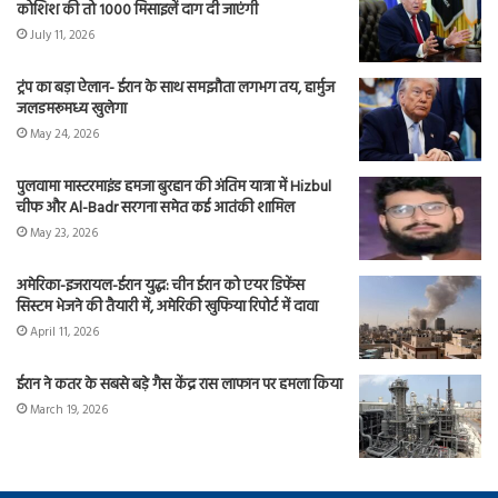
कोशिश की तो 1000 मिसाइलें दाग दी जाएंगी
July 11, 2026
ट्रंप का बड़ा ऐलान- ईरान के साथ समझौता लगभग तय, हार्मुज
जलडमरूमध्य खुलेगा
May 24, 2026
पुलवामा मास्टरमाइंड हमजा बुरहान की अंतिम यात्रा में Hizbul
चीफ और Al-Badr सरगना समेत कई आतंकी शामिल
May 23, 2026
अमेरिका-इजरायल-ईरान युद्ध: चीन ईरान को एयर डिफेंस
सिस्टम भेजने की तैयारी में, अमेरिकी खुफिया रिपोर्ट में दावा
April 11, 2026
ईरान ने कतर के सबसे बड़े गैस केंद्र रास लाफान पर हमला किया
March 19, 2026