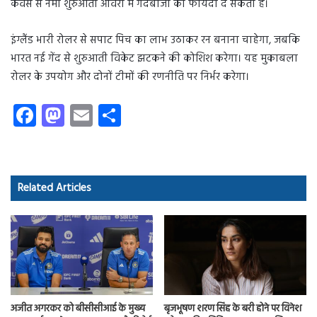
कवर्स से नमी शुरुआती ओवरों में गेंदबाजों को फायदा दे सकती है।
इंग्लैंड भारी रोलर से सपाट पिच का लाभ उठाकर रन बनाना चाहेगा, जबकि
भारत नई गेंद से शुरुआती विकेट झटकने की कोशिश करेगा। यह मुकाबला
रोलर के उपयोग और दोनों टीमों की रणनीति पर निर्भर करेगा।
Fa
M
E
S
ce
as
m
ha
b
to
ail
re
o
d
Related Articles
ok
o
n
अजीत अगरकर को बीसीसीआई के मुख्य
बृजभूषण शरण सिंह के बरी होने पर विनेश