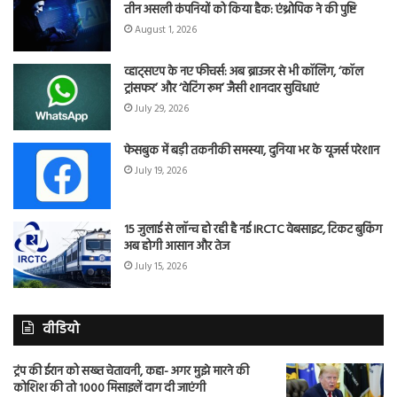
तीन असली कंपनियों को किया हैक: एंथ्रोपिक ने की पुष्टि
August 1, 2026
व्हाट्सएप के नए फीचर्स: अब ब्राउजर से भी कॉलिंग, ‘कॉल
ट्रांसफर’ और ‘वेटिंग रूम’ जैसी शानदार सुविधाएं
July 29, 2026
फेसबुक में बड़ी तकनीकी समस्या, दुनिया भर के यूजर्स परेशान
July 19, 2026
15 जुलाई से लॉन्च हो रही है नई IRCTC वेबसाइट, टिकट बुकिंग
अब होगी आसान और तेज
July 15, 2026
वीडियो
ट्रंप की ईरान को सख्त चेतावनी, कहा- अगर मुझे मारने की
कोशिश की तो 1000 मिसाइलें दाग दी जाएंगी