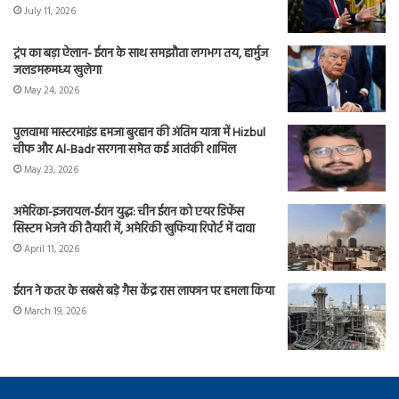
July 11, 2026
ट्रंप का बड़ा ऐलान- ईरान के साथ समझौता लगभग तय, हार्मुज
जलडमरूमध्य खुलेगा
May 24, 2026
पुलवामा मास्टरमाइंड हमजा बुरहान की अंतिम यात्रा में Hizbul
चीफ और Al-Badr सरगना समेत कई आतंकी शामिल
May 23, 2026
अमेरिका-इजरायल-ईरान युद्ध: चीन ईरान को एयर डिफेंस
सिस्टम भेजने की तैयारी में, अमेरिकी खुफिया रिपोर्ट में दावा
April 11, 2026
ईरान ने कतर के सबसे बड़े गैस केंद्र रास लाफान पर हमला किया
March 19, 2026