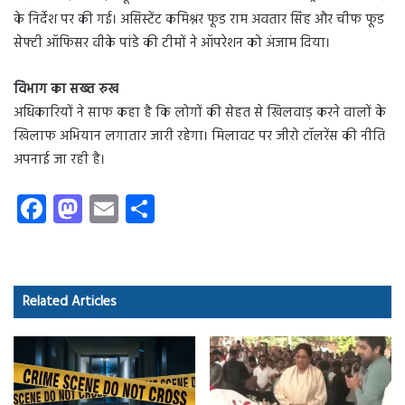
के निर्देश पर की गई। असिस्टेंट कमिश्नर फूड राम अवतार सिंह और चीफ फूड
सेफ्टी ऑफिसर वीके पांडे की टीमों ने ऑपरेशन को अंजाम दिया।
विभाग का सख्त रुख
अधिकारियों ने साफ कहा है कि लोगों की सेहत से खिलवाड़ करने वालों के
खिलाफ अभियान लगातार जारी रहेगा। मिलावट पर जीरो टॉलरेंस की नीति
अपनाई जा रही है।
Fa
M
E
S
ce
as
m
ha
b
to
ail
re
o
d
Related Articles
ok
o
n