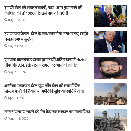
ट्रंप की ईरान को सख्त चेतावनी, कहा- अगर मुझे मारने की
कोशिश की तो 1000 मिसाइलें दाग दी जाएंगी
July 11, 2026
ट्रंप का बड़ा ऐलान- ईरान के साथ समझौता लगभग तय, हार्मुज
जलडमरूमध्य खुलेगा
May 24, 2026
पुलवामा मास्टरमाइंड हमजा बुरहान की अंतिम यात्रा में Hizbul
चीफ और Al-Badr सरगना समेत कई आतंकी शामिल
May 23, 2026
अमेरिका-इजरायल-ईरान युद्ध: चीन ईरान को एयर डिफेंस
सिस्टम भेजने की तैयारी में, अमेरिकी खुफिया रिपोर्ट में दावा
April 11, 2026
ईरान ने कतर के सबसे बड़े गैस केंद्र रास लाफान पर हमला किया
March 19, 2026