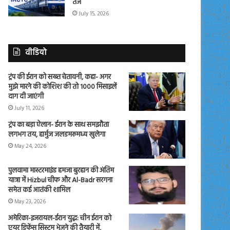
तेज
July 15, 2026
वीडियो
ट्रंप की ईरान को सख्त चेतावनी, कहा- अगर
मुझे मारने की कोशिश की तो 1000 मिसाइलें
दाग दी जाएंगी
July 11, 2026
ट्रंप का बड़ा ऐलान- ईरान के साथ समझौता
लगभग तय, हार्मुज जलडमरूमध्य खुलेगा
May 24, 2026
पुलवामा मास्टरमाइंड हमजा बुरहान की अंतिम
यात्रा में Hizbul चीफ और Al-Badr सरगना
समेत कई आतंकी शामिल
May 23, 2026
अमेरिका-इजरायल-ईरान युद्ध: चीन ईरान को
एयर डिफेंस सिस्टम भेजने की तैयारी में,