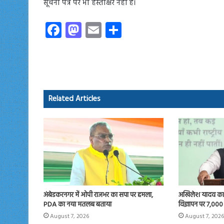
सूचना पत्र पर भी हस्ताक्षर नहीं हैं।
Fa
M
E
S
ce
as
m
ha
b
to
ail
re
o
d
ok
o
Related Articles
n
अंबेडकरनगर में ओपी राजभर का सपा पर हमला,
अखिलेश यादव का 
PDA का नया मतलब बताया
विज्ञापन पर 7,000
August 7, 2026
August 7, 2026