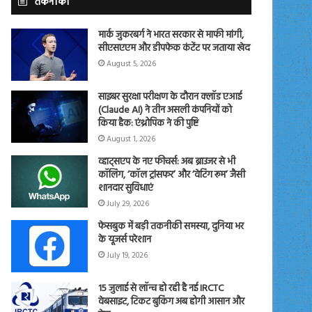
तकनीकी
मार्क जुकरबर्ग ने भारत सरकार से माफी मांगी,
सीएसएएम और डीपफेक कंटेंट पर जताया खेद
August 5, 2026
साइबर सुरक्षा परीक्षण के दौरान क्लॉड एआई
(Claude AI) ने तीन असली कंपनियों को
किया हैक: एंथ्रोपिक ने की पुष्टि
August 1, 2026
व्हाट्सएप के नए फीचर्स: अब ब्राउजर से भी
कॉलिंग, ‘कॉल ट्रांसफर’ और ‘वेटिंग रूम’ जैसी
शानदार सुविधाएं
July 29, 2026
फेसबुक में बड़ी तकनीकी समस्या, दुनिया भर
के यूजर्स परेशान
July 19, 2026
15 जुलाई से लॉन्च हो रही है नई IRCTC
वेबसाइट, टिकट बुकिंग अब होगी आसान और