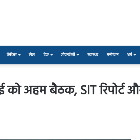
कॅरिअर
खेल
टेक
जीवनशैली
स्वास्थ्य
मनोरंजन
धर्म
लाई को अहम बैठक, SIT रिपोर्ट औ