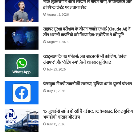
मार्क जुकरबर्ग ने भारत सरकार से माफी मांगी, सीएसएएम और
डीपफेक कंटेंट पर जताया खेद
August 5, 2026
साइबर सुरक्षा परीक्षण के दौरान क्लॉड एआई (Claude AI) ने
तीन असली कंपनियों को किया हैक: एंथ्रोपिक ने की पुष्टि
August 1, 2026
व्हाट्सएप के नए फीचर्स: अब ब्राउजर से भी कॉलिंग, ‘कॉल
ट्रांसफर’ और ‘वेटिंग रूम’ जैसी शानदार सुविधाएं
July 29, 2026
फेसबुक में बड़ी तकनीकी समस्या, दुनिया भर के यूजर्स परेशान
July 19, 2026
15 जुलाई से लॉन्च हो रही है नई IRCTC वेबसाइट, टिकट बुकिंग
अब होगी आसान और तेज
July 15, 2026