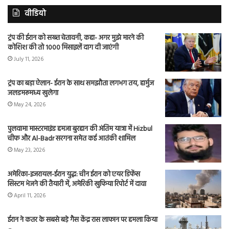
वीडियो
ट्रंप की ईरान को सख्त चेतावनी, कहा- अगर मुझे मारने की
कोशिश की तो 1000 मिसाइलें दाग दी जाएंगी
July 11, 2026
ट्रंप का बड़ा ऐलान- ईरान के साथ समझौता लगभग तय, हार्मुज
जलडमरूमध्य खुलेगा
May 24, 2026
पुलवामा मास्टरमाइंड हमजा बुरहान की अंतिम यात्रा में Hizbul
चीफ और Al-Badr सरगना समेत कई आतंकी शामिल
May 23, 2026
अमेरिका-इजरायल-ईरान युद्ध: चीन ईरान को एयर डिफेंस
सिस्टम भेजने की तैयारी में, अमेरिकी खुफिया रिपोर्ट में दावा
April 11, 2026
ईरान ने कतर के सबसे बड़े गैस केंद्र रास लाफान पर हमला किया