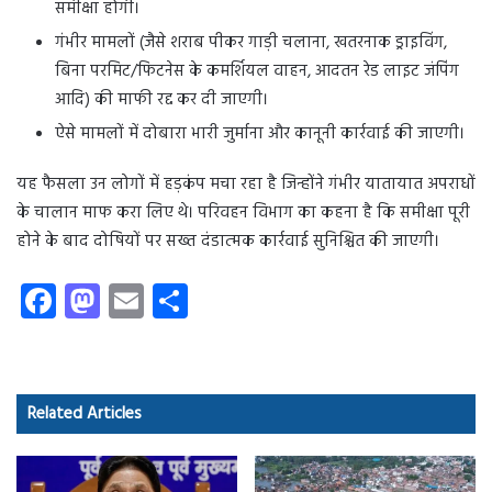
समीक्षा होगी।
गंभीर मामलों (जैसे शराब पीकर गाड़ी चलाना, खतरनाक ड्राइविंग,
बिना परमिट/फिटनेस के कमर्शियल वाहन, आदतन रेड लाइट जंपिंग
आदि) की माफी रद्द कर दी जाएगी।
ऐसे मामलों में दोबारा भारी जुर्माना और कानूनी कार्रवाई की जाएगी।
यह फैसला उन लोगों में हड़कंप मचा रहा है जिन्होंने गंभीर यातायात अपराधों
के चालान माफ करा लिए थे। परिवहन विभाग का कहना है कि समीक्षा पूरी
होने के बाद दोषियों पर सख्त दंडात्मक कार्रवाई सुनिश्चित की जाएगी।
Fa
M
E
S
ce
as
m
ha
b
to
ail
re
o
d
Related Articles
ok
o
n