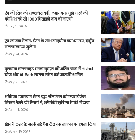
ट्रंप की ईरान को सख्त चेतावनी, कहा- अगर मुझे मारने की
कोशिश की तो 1000 मिसाइलें दाग दी जाएंगी
July 11, 2026
ट्रंप का बड़ा ऐलान- ईरान के साथ समझौता लगभग तय, हार्मुज
जलडमरूमध्य खुलेगा
May 24, 2026
पुलवामा मास्टरमाइंड हमजा बुरहान की अंतिम यात्रा में Hizbul
चीफ और Al-Badr सरगना समेत कई आतंकी शामिल
May 23, 2026
अमेरिका-इजरायल-ईरान युद्ध: चीन ईरान को एयर डिफेंस
सिस्टम भेजने की तैयारी में, अमेरिकी खुफिया रिपोर्ट में दावा
April 11, 2026
ईरान ने कतर के सबसे बड़े गैस केंद्र रास लाफान पर हमला किया
March 19, 2026