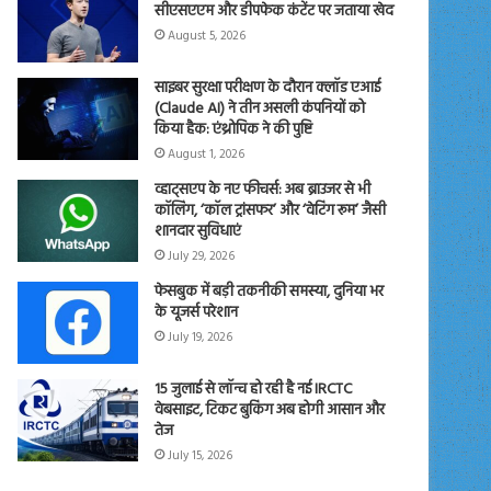
सीएसएएम और डीपफेक कंटेंट पर जताया खेद
August 5, 2026
साइबर सुरक्षा परीक्षण के दौरान क्लॉड एआई
(Claude AI) ने तीन असली कंपनियों को
किया हैक: एंथ्रोपिक ने की पुष्टि
August 1, 2026
व्हाट्सएप के नए फीचर्स: अब ब्राउजर से भी
कॉलिंग, ‘कॉल ट्रांसफर’ और ‘वेटिंग रूम’ जैसी
शानदार सुविधाएं
July 29, 2026
फेसबुक में बड़ी तकनीकी समस्या, दुनिया भर
के यूजर्स परेशान
July 19, 2026
15 जुलाई से लॉन्च हो रही है नई IRCTC
वेबसाइट, टिकट बुकिंग अब होगी आसान और
तेज
July 15, 2026