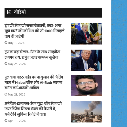
वीडियो
ट्रंप की ईरान को सख्त चेतावनी, कहा- अगर
मुझे मारने की कोशिश की तो 1000 मिसाइलें
दाग दी जाएंगी
July 11, 2026
ट्रंप का बड़ा ऐलान- ईरान के साथ समझौता
लगभग तय, हार्मुज जलडमरूमध्य खुलेगा
May 24, 2026
पुलवामा मास्टरमाइंड हमजा बुरहान की अंतिम
यात्रा में Hizbul चीफ और Al-Badr सरगना
समेत कई आतंकी शामिल
May 23, 2026
अमेरिका-इजरायल-ईरान युद्ध: चीन ईरान को
एयर डिफेंस सिस्टम भेजने की तैयारी में,
अमेरिकी खुफिया रिपोर्ट में दावा
April 11, 2026