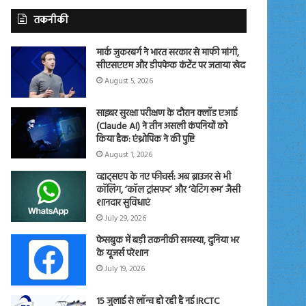
तकनीकी
मार्क जुकरबर्ग ने भारत सरकार से माफी मांगी,
सीएसएएम और डीपफेक कंटेंट पर जताया खेद
August 5, 2026
साइबर सुरक्षा परीक्षण के दौरान क्लॉड एआई
(Claude AI) ने तीन असली कंपनियों को
किया हैक: एंथ्रोपिक ने की पुष्टि
August 1, 2026
व्हाट्सएप के नए फीचर्स: अब ब्राउजर से भी
कॉलिंग, ‘कॉल ट्रांसफर’ और ‘वेटिंग रूम’ जैसी
शानदार सुविधाएं
July 29, 2026
फेसबुक में बड़ी तकनीकी समस्या, दुनिया भर
के यूजर्स परेशान
July 19, 2026
15 जुलाई से लॉन्च हो रही है नई IRCTC