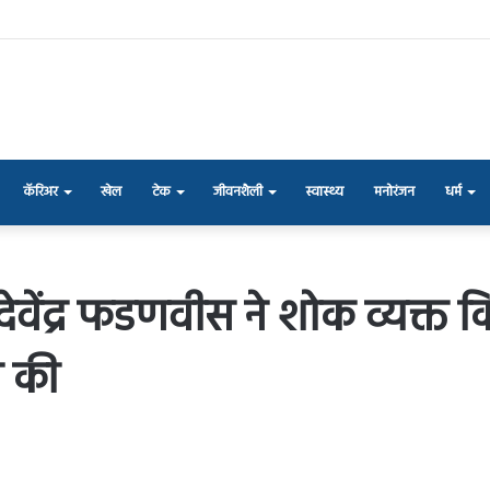
कॅरिअर
खेल
टेक
जीवनशैली
स्वास्थ्य
मनोरंजन
धर्म
ेवेंद्र फडणवीस ने शोक व्यक्त 
 की