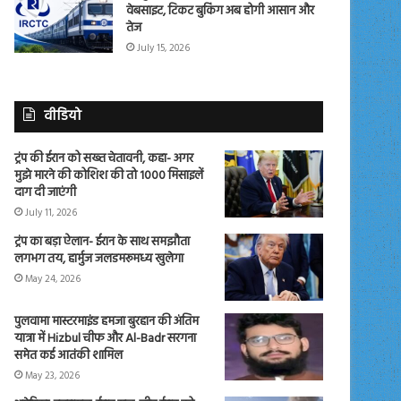
वेबसाइट, टिकट बुकिंग अब होगी आसान और
तेज
July 15, 2026
वीडियो
ट्रंप की ईरान को सख्त चेतावनी, कहा- अगर
मुझे मारने की कोशिश की तो 1000 मिसाइलें
दाग दी जाएंगी
July 11, 2026
ट्रंप का बड़ा ऐलान- ईरान के साथ समझौता
लगभग तय, हार्मुज जलडमरूमध्य खुलेगा
May 24, 2026
पुलवामा मास्टरमाइंड हमजा बुरहान की अंतिम
यात्रा में Hizbul चीफ और Al-Badr सरगना
समेत कई आतंकी शामिल
May 23, 2026