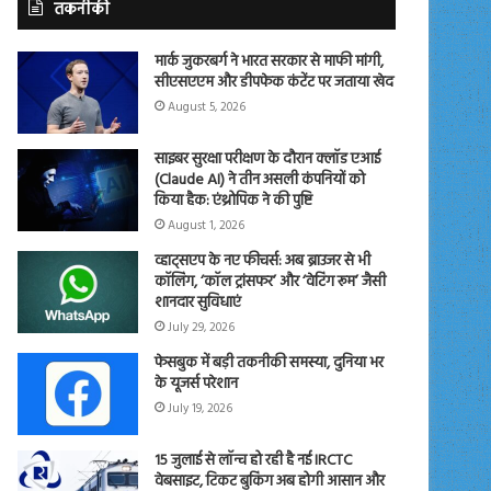
तकनीकी
मार्क जुकरबर्ग ने भारत सरकार से माफी मांगी,
सीएसएएम और डीपफेक कंटेंट पर जताया खेद
August 5, 2026
साइबर सुरक्षा परीक्षण के दौरान क्लॉड एआई
(Claude AI) ने तीन असली कंपनियों को
किया हैक: एंथ्रोपिक ने की पुष्टि
August 1, 2026
व्हाट्सएप के नए फीचर्स: अब ब्राउजर से भी
कॉलिंग, ‘कॉल ट्रांसफर’ और ‘वेटिंग रूम’ जैसी
शानदार सुविधाएं
July 29, 2026
फेसबुक में बड़ी तकनीकी समस्या, दुनिया भर
के यूजर्स परेशान
July 19, 2026
15 जुलाई से लॉन्च हो रही है नई IRCTC
वेबसाइट, टिकट बुकिंग अब होगी आसान और