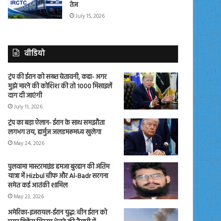
तेज
July 15, 2026
वीडियो
ट्रंप की ईरान को सख्त चेतावनी, कहा- अगर
मुझे मारने की कोशिश की तो 1000 मिसाइलें
दाग दी जाएंगी
July 11, 2026
ट्रंप का बड़ा ऐलान- ईरान के साथ समझौता
लगभग तय, हार्मुज जलडमरूमध्य खुलेगा
May 24, 2026
पुलवामा मास्टरमाइंड हमजा बुरहान की अंतिम
यात्रा में Hizbul चीफ और Al-Badr सरगना
समेत कई आतंकी शामिल
May 23, 2026
अमेरिका-इजरायल-ईरान युद्ध: चीन ईरान को