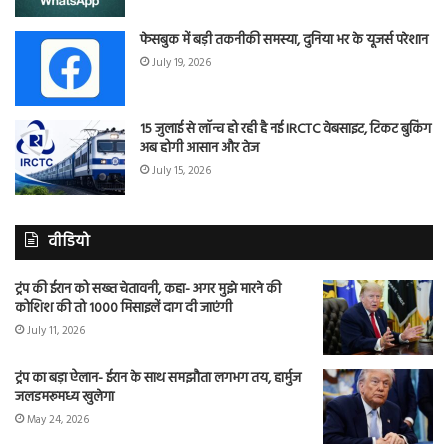
फेसबुक में बड़ी तकनीकी समस्या, दुनिया भर के यूजर्स परेशान
July 19, 2026
15 जुलाई से लॉन्च हो रही है नई IRCTC वेबसाइट, टिकट बुकिंग
अब होगी आसान और तेज
July 15, 2026
वीडियो
ट्रंप की ईरान को सख्त चेतावनी, कहा- अगर मुझे मारने की
कोशिश की तो 1000 मिसाइलें दाग दी जाएंगी
July 11, 2026
ट्रंप का बड़ा ऐलान- ईरान के साथ समझौता लगभग तय, हार्मुज
जलडमरूमध्य खुलेगा
May 24, 2026