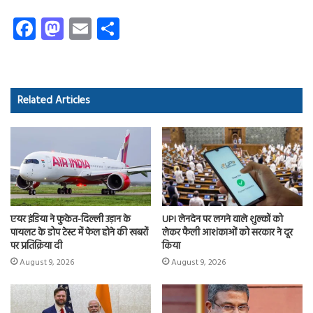
Fa
M
E
S
ce
as
m
ha
b
to
ail
re
o
d
Related Articles
ok
o
n
एयर इंडिया ने फुकेत-दिल्ली उड़ान के
UPI लेनदेन पर लगने वाले शुल्कों को
पायलट के डोप टेस्ट में फेल होने की खबरों
लेकर फैली आशंकाओं को सरकार ने दूर
पर प्रतिक्रिया दी
किया
August 9, 2026
August 9, 2026