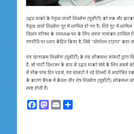
उद्धव ठाकरे के नेतृत्व वाली शिवसेना (यूबीटी) को एक और झट
नेतृत्व वाले शिवसेना गुट में शामिल हो गए हैं। शिंदे गुट में शामिल 
विधान परिषद के उपाध्यक्ष पद के लिए अपना नामांकन दाखिल
रणनीति पर ध्यान केंद्रित किया है, जिसे “ऑपरेशन टाइगर” कहा जा
यह घटनाक्रम शिवसेना (यूबीटी) के छह लोकसभा सांसदों द्वारा शिं
है, जो पार्टी विभाजन के बाद से उद्धव ठाकरे खेमे के लिए सबसे बड
से ठीक पांच दिन पहले, छह सांसदों ने नई दिल्ली में आयोजित ए
के कारण बैठक में केवल तीन शेष शिवसेना (यूबीटी) लोकसभा सां
स्पष्ट होती है।
Fa
M
E
S
ce
as
m
ha
b
to
ail
re
o
d