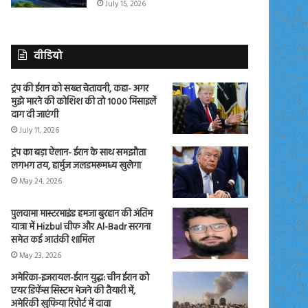
July 15, 2026
वीडियो
ट्रंप की ईरान को सख्त चेतावनी, कहा- अगर
मुझे मारने की कोशिश की तो 1000 मिसाइलें
दाग दी जाएंगी
July 11, 2026
ट्रंप का बड़ा ऐलान- ईरान के साथ समझौता
लगभग तय, हार्मुज जलडमरूमध्य खुलेगा
May 24, 2026
पुलवामा मास्टरमाइंड हमजा बुरहान की अंतिम
यात्रा में Hizbul चीफ और Al-Badr सरगना
समेत कई आतंकी शामिल
May 23, 2026
अमेरिका-इजरायल-ईरान युद्ध: चीन ईरान को
एयर डिफेंस सिस्टम भेजने की तैयारी में,
अमेरिकी खुफिया रिपोर्ट में दावा