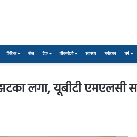
कॅरिअर
खेल
टेक
जीवनशैली
स्वास्थ्य
मनोरंजन
धर्म
टका लगा, यूबीटी एमएलसी सचिन