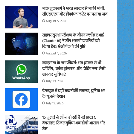
मार्क जुकरबर्ग ने भारत सरकार से माफी मांगी,
सीएसएएम और डीपफेक कंटेंट पर जताया खेद
August 5, 2026
साइबर सुरक्षा परीक्षण के दौरान क्लॉड एआई
(Claude AI) ने तीन असली कंपनियों को
किया हैक: एंथ्रोपिक ने की पुष्टि
August 1, 2026
व्हाट्सएप के नए फीचर्स: अब ब्राउजर से भी
कॉलिंग, ‘कॉल ट्रांसफर’ और ‘वेटिंग रूम’ जैसी
शानदार सुविधाएं
July 29, 2026
फेसबुक में बड़ी तकनीकी समस्या, दुनिया भर
के यूजर्स परेशान
July 19, 2026
15 जुलाई से लॉन्च हो रही है नई IRCTC
वेबसाइट, टिकट बुकिंग अब होगी आसान और
तेज