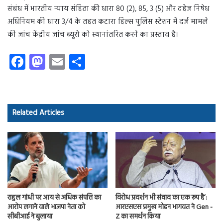
संबंध में भारतीय न्याय संहिता की धारा 80 (2), 85, 3 (5) और दहेज निषेध
अधिनियम की धारा 3/4 के तहत कटारा हिल्स पुलिस स्टेशन में दर्ज मामले
की जांच केंद्रीय जांच ब्यूरो को स्थानांतरित करने का प्रस्ताव है।
Fa
M
E
S
ce
as
m
ha
b
to
ail
re
o
d
Related Articles
ok
o
n
राहुल गांधी पर आय से अधिक संपत्ति का
विरोध प्रदर्शन भी संवाद का एक रूप है’:
आरोप लगाने वाले भाजपा नेता को
आरएसएस प्रमुख मोहन भागवत ने Gen -
सीबीआई ने बुलाया
Z का समर्थन किया