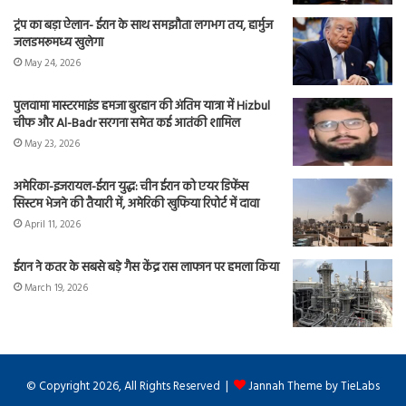
ट्रंप का बड़ा ऐलान- ईरान के साथ समझौता लगभग तय, हार्मुज
जलडमरूमध्य खुलेगा
May 24, 2026
पुलवामा मास्टरमाइंड हमजा बुरहान की अंतिम यात्रा में Hizbul
चीफ और Al-Badr सरगना समेत कई आतंकी शामिल
May 23, 2026
अमेरिका-इजरायल-ईरान युद्ध: चीन ईरान को एयर डिफेंस
सिस्टम भेजने की तैयारी में, अमेरिकी खुफिया रिपोर्ट में दावा
April 11, 2026
ईरान ने कतर के सबसे बड़े गैस केंद्र रास लाफान पर हमला किया
March 19, 2026
© Copyright 2026, All Rights Reserved |
Jannah Theme by TieLabs