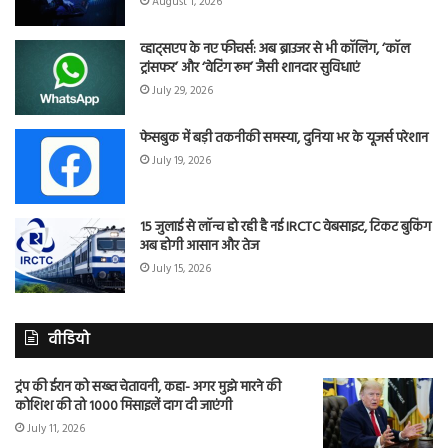
August 1, 2026
व्हाट्सएप के नए फीचर्स: अब ब्राउजर से भी कॉलिंग, ‘कॉल
ट्रांसफर’ और ‘वेटिंग रूम’ जैसी शानदार सुविधाएं
July 29, 2026
फेसबुक में बड़ी तकनीकी समस्या, दुनिया भर के यूजर्स परेशान
July 19, 2026
15 जुलाई से लॉन्च हो रही है नई IRCTC वेबसाइट, टिकट बुकिंग
अब होगी आसान और तेज
July 15, 2026
वीडियो
ट्रंप की ईरान को सख्त चेतावनी, कहा- अगर मुझे मारने की
कोशिश की तो 1000 मिसाइलें दाग दी जाएंगी
July 11, 2026