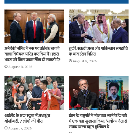
ok
o
n
तुर्की, सऊदी अरब और पाकिस्तान समझौते
अमेरिकी सीनेट ने रूस पर प्रतिबंध लगाने
के बाद ईरान चिंतित
वाला विधेयक पारित कर दिया है। इससे
भारत को किस प्रकार चिंता हो सकती है?
August 8, 2026
August 8, 2026
थाईलैंड के एक स्कूल में अंधाधुंध
ईरान के राष्ट्रपति ने मोजतबा खामेनेई के बारे
गोलीबारी, 7 लोगो की मौत
में एक बड़ा खुलासा किया: ‘सर्वोच्च नेता से
संवाद करना बहुत मुश्किल है
August 7, 2026