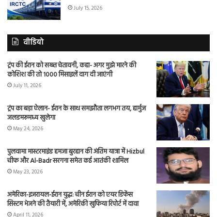
July 15, 2026
वीडियो
ट्रंप की ईरान को सख्त चेतावनी, कहा- अगर मुझे मारने की
कोशिश की तो 1000 मिसाइलें दाग दी जाएंगी
July 11, 2026
ट्रंप का बड़ा ऐलान- ईरान के साथ समझौता लगभग तय, हार्मुज
जलडमरूमध्य खुलेगा
May 24, 2026
पुलवामा मास्टरमाइंड हमजा बुरहान की अंतिम यात्रा में Hizbul
चीफ और Al-Badr सरगना समेत कई आतंकी शामिल
May 23, 2026
अमेरिका-इजरायल-ईरान युद्ध: चीन ईरान को एयर डिफेंस
सिस्टम भेजने की तैयारी में, अमेरिकी खुफिया रिपोर्ट में दावा
April 11, 2026