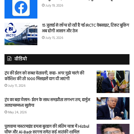
July 19, 2026
15 जुलाई से लॉन्च हो रही है नई IRCTC वेबसाइट, टिकट बुकिंग
अब होगी आसान और तेज
July 15, 2026
वीडियो
ट्रंप की ईरान को सख्त चेतावनी, कहा- अगर मुझे मारने की
कोशिश की तो 1000 मिसाइलें दाग दी जाएंगी
July 11, 2026
ट्रंप का बड़ा ऐलान- ईरान के साथ समझौता लगभग तय, हार्मुज
जलडमरूमध्य खुलेगा
May 24, 2026
पुलवामा मास्टरमाइंड हमजा बुरहान की अंतिम यात्रा में Hizbul
चीफ और Al-Badr सरगना समेत कई आतंकी शामिल