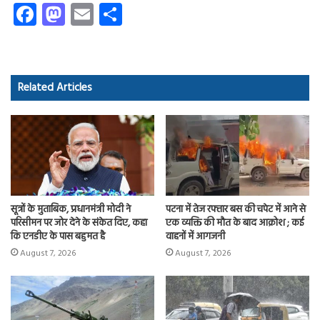
Fa
M
E
S
ce
as
m
ha
b
to
ail
re
o
d
Related Articles
ok
o
n
सूत्रों के मुताबिक, प्रधानमंत्री मोदी ने
पटना में तेज रफ्तार बस की चपेट में आने से
परिसीमन पर जोर देने के संकेत दिए, कहा
एक व्यक्ति की मौत के बाद आक्रोश ; कई
कि एनडीए के पास बहुमत है
वाहनों में आगजनी
August 7, 2026
August 7, 2026