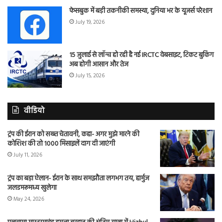
फेसबुक में बड़ी तकनीकी समस्या, दुनिया भर के यूजर्स परेशान
July 19, 2026
15 जुलाई से लॉन्च हो रही है नई IRCTC वेबसाइट, टिकट बुकिंग
अब होगी आसान और तेज
July 15, 2026
वीडियो
ट्रंप की ईरान को सख्त चेतावनी, कहा- अगर मुझे मारने की
कोशिश की तो 1000 मिसाइलें दाग दी जाएंगी
July 11, 2026
ट्रंप का बड़ा ऐलान- ईरान के साथ समझौता लगभग तय, हार्मुज
जलडमरूमध्य खुलेगा
May 24, 2026