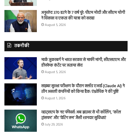
अनुच्छेद 370 हटने के 7 वर्ष पूरे: पीएम मोदी और सीएम योगी
ने विकास व एकता की यात्रा को सराहा
August 5, 2026
तकनीकी
मार्क जुकरबर्ग ने भारत सरकार से माफी मांगी, सीएसएएम और
डीपफेक कंटेंट पर जताया खेद
August 5, 2026
साइबर सुरक्षा परीक्षण के दौरान क्लॉड एआई (Claude AI) ने
तीन असली कंपनियों को किया हैक: एंथ्रोपिक ने की पुष्टि
August 1, 2026
व्हाट्सएप के नए फीचर्स: अब ब्राउजर से भी कॉलिंग, ‘कॉल
ट्रांसफर’ और ‘वेटिंग रूम’ जैसी शानदार सुविधाएं
July 29, 2026