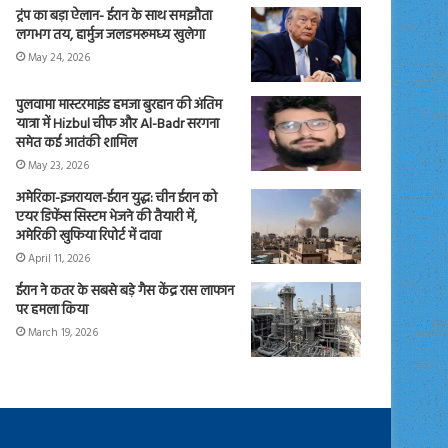
ट्रंप का बड़ा ऐलान- ईरान के साथ समझौता
लगभग तय, हार्मुज जलडमरूमध्य खुलेगा
May 24, 2026
पुलवामा मास्टरमाइंड हमजा बुरहान की अंतिम
यात्रा में Hizbul चीफ और Al-Badr सरगना
समेत कई आतंकी शामिल
May 23, 2026
अमेरिका-इजरायल-ईरान युद्ध: चीन ईरान को
एयर डिफेंस सिस्टम भेजने की तैयारी में,
अमेरिकी खुफिया रिपोर्ट में दावा
April 11, 2026
ईरान ने कतर के सबसे बड़े गैस केंद्र रास लाफान
पर हमला किया
March 19, 2026