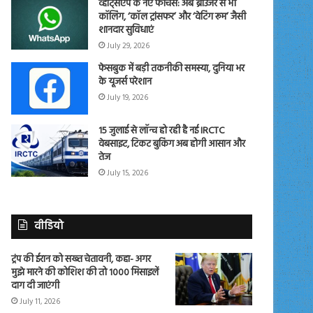
व्हाट्सएप के नए फीचर्स: अब ब्राउजर से भी
कॉलिंग, ‘कॉल ट्रांसफर’ और ‘वेटिंग रूम’ जैसी
शानदार सुविधाएं
July 29, 2026
फेसबुक में बड़ी तकनीकी समस्या, दुनिया भर
के यूजर्स परेशान
July 19, 2026
15 जुलाई से लॉन्च हो रही है नई IRCTC
वेबसाइट, टिकट बुकिंग अब होगी आसान और
तेज
July 15, 2026
वीडियो
ट्रंप की ईरान को सख्त चेतावनी, कहा- अगर
मुझे मारने की कोशिश की तो 1000 मिसाइलें
दाग दी जाएंगी
July 11, 2026