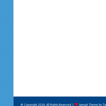
© Copyright 2026, All Rights Reserved |
Jannah Theme by Ti