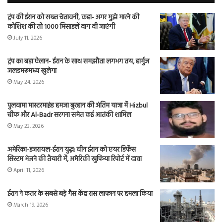
ट्रंप की ईरान को सख्त चेतावनी, कहा- अगर मुझे मारने की
कोशिश की तो 1000 मिसाइलें दाग दी जाएंगी
July 11, 2026
ट्रंप का बड़ा ऐलान- ईरान के साथ समझौता लगभग तय, हार्मुज
जलडमरूमध्य खुलेगा
May 24, 2026
पुलवामा मास्टरमाइंड हमजा बुरहान की अंतिम यात्रा में Hizbul
चीफ और Al-Badr सरगना समेत कई आतंकी शामिल
May 23, 2026
अमेरिका-इजरायल-ईरान युद्ध: चीन ईरान को एयर डिफेंस
सिस्टम भेजने की तैयारी में, अमेरिकी खुफिया रिपोर्ट में दावा
April 11, 2026
ईरान ने कतर के सबसे बड़े गैस केंद्र रास लाफान पर हमला किया
March 19, 2026