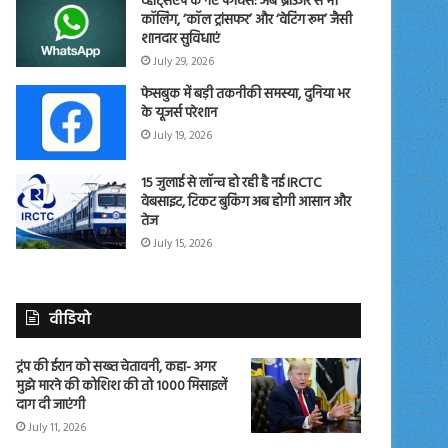
व्हाट्सएप के नए फीचर्स: अब ब्राउजर से भी
कॉलिंग, ‘कॉल ट्रांसफर’ और ‘वेटिंग रूम’ जैसी
शानदार सुविधाएं
July 29, 2026
फेसबुक में बड़ी तकनीकी समस्या, दुनिया भर
के यूजर्स परेशान
July 19, 2026
15 जुलाई से लॉन्च हो रही है नई IRCTC
वेबसाइट, टिकट बुकिंग अब होगी आसान और
तेज
July 15, 2026
वीडियो
ट्रंप की ईरान को सख्त चेतावनी, कहा- अगर
मुझे मारने की कोशिश की तो 1000 मिसाइलें
दाग दी जाएंगी
July 11, 2026