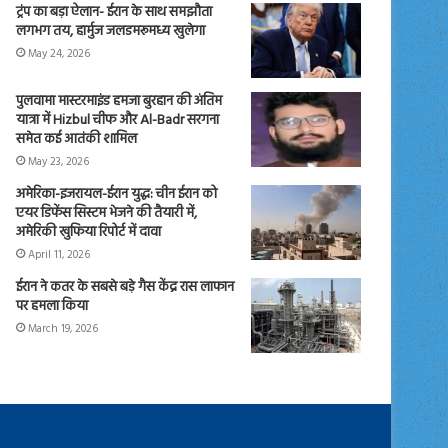
ट्रंप का बड़ा ऐलान- ईरान के साथ समझौता
लगभग तय, हार्मुज जलडमरूमध्य खुलेगा
May 24, 2026
पुलवामा मास्टरमाइंड हमजा बुरहान की अंतिम
यात्रा में Hizbul चीफ और Al-Badr सरगना
समेत कई आतंकी शामिल
May 23, 2026
अमेरिका-इजरायल-ईरान युद्ध: चीन ईरान को
एयर डिफेंस सिस्टम भेजने की तैयारी में,
अमेरिकी खुफिया रिपोर्ट में दावा
April 11, 2026
ईरान ने कतर के सबसे बड़े गैस केंद्र रास लाफान
पर हमला किया
March 19, 2026