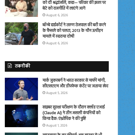
को दी श्रद्धांजलि, कहा— परिवार की इच्छा पर
बेटे को राजनीति में लाएंगे आगे
August 6, 2026
बॉम्बे हाईकोर्ट ने तरुण तेजपाल की बरी करने
के फैसले को पलटा, 2013 के यौन उत्पीड़न
मामले में ठहराया दोषी
August 6, 2026
तकनीकी
मार्क जुकरबर्ग ने भारत सरकार से माफी मांगी,
सीएसएएम और डीपफेक कंटेंट पर जताया खेद
August 5, 2026
साइबर सुरक्षा परीक्षण के दौरान क्लॉड एआई
(Claude AI) ने तीन असली कंपनियों को
किया हैक: एंथ्रोपिक ने की पुष्टि
August 1, 2026