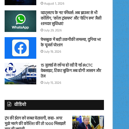
August 1, 2026
व्हाट्सएप के नए फीचर्स: अब ब्राउजर से भी
कॉलिंग, ‘कॉल ट्रांसफर’ और ‘वेटिंग रूम’ जैसी
शानदार सुविधाएं
July 29, 2026
फेसबुक में बड़ी तकनीकी समस्या, दुनिया भर
के यूजर्स परेशान
July 19, 2026
15 जुलाई से लॉन्च हो रही है नई IRCTC
वेबसाइट, टिकट बुकिंग अब होगी आसान और
तेज
July 15, 2026
वीडियो
ट्रंप की ईरान को सख्त चेतावनी, कहा- अगर
मुझे मारने की कोशिश की तो 1000 मिसाइलें