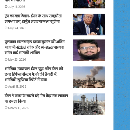
दाग दी जाएंगी
July 11, 2026
ट्रंप का बड़ा ऐलान- ईरान के साथ समझौता
लगभग तय, हार्मुज जलडमरूमध्य खुलेगा
May 24, 2026
पुलवामा मास्टरमाइंड हमजा बुरहान की अंतिम
यात्रा में Hizbul चीफ और Al-Badr सरगना
समेत कई आतंकी शामिल
May 23, 2026
अमेरिका-इजरायल-ईरान युद्ध: चीन ईरान को
एयर डिफेंस सिस्टम भेजने की तैयारी में,
अमेरिकी खुफिया रिपोर्ट में दावा
April 11, 2026
ईरान ने कतर के सबसे बड़े गैस केंद्र रास लाफान
पर हमला किया
March 19, 2026