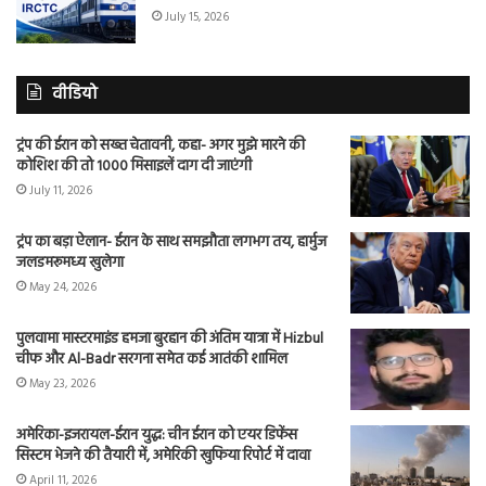
July 15, 2026
वीडियो
ट्रंप की ईरान को सख्त चेतावनी, कहा- अगर मुझे मारने की
कोशिश की तो 1000 मिसाइलें दाग दी जाएंगी
July 11, 2026
ट्रंप का बड़ा ऐलान- ईरान के साथ समझौता लगभग तय, हार्मुज
जलडमरूमध्य खुलेगा
May 24, 2026
पुलवामा मास्टरमाइंड हमजा बुरहान की अंतिम यात्रा में Hizbul
चीफ और Al-Badr सरगना समेत कई आतंकी शामिल
May 23, 2026
अमेरिका-इजरायल-ईरान युद्ध: चीन ईरान को एयर डिफेंस
सिस्टम भेजने की तैयारी में, अमेरिकी खुफिया रिपोर्ट में दावा
April 11, 2026