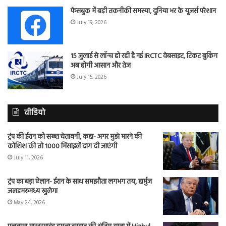
फेसबुक में बड़ी तकनीकी समस्या, दुनिया भर के यूजर्स परेशान
July 19, 2026
15 जुलाई से लॉन्च हो रही है नई IRCTC वेबसाइट, टिकट बुकिंग
अब होगी आसान और तेज
July 15, 2026
वीडियो
ट्रंप की ईरान को सख्त चेतावनी, कहा- अगर मुझे मारने की
कोशिश की तो 1000 मिसाइलें दाग दी जाएंगी
July 11, 2026
ट्रंप का बड़ा ऐलान- ईरान के साथ समझौता लगभग तय, हार्मुज
जलडमरूमध्य खुलेगा
May 24, 2026