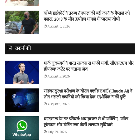
बॉम्बे हाईकोर्ट ने तरुण तेजपाल की बरी करने के फैसले को
पलटा, 2013 के यौन उत्पीड़न मामले में ठहराया दोषी
August 6, 2026
तकनीकी
मार्क जुकरबर्ग ने भारत सरकार से माफी मांगी, सीएसएएम और
डीपफेक कंटेंट पर जताया खेद
August 5, 2026
साइबर सुरक्षा परीक्षण के दौरान क्लॉड एआई (Claude AI) ने
तीन असली कंपनियों को किया हैक: एंथ्रोपिक ने की पुष्टि
August 1, 2026
व्हाट्सएप के नए फीचर्स: अब ब्राउजर से भी कॉलिंग, ‘कॉल
ट्रांसफर’ और ‘वेटिंग रूम’ जैसी शानदार सुविधाएं
July 29, 2026