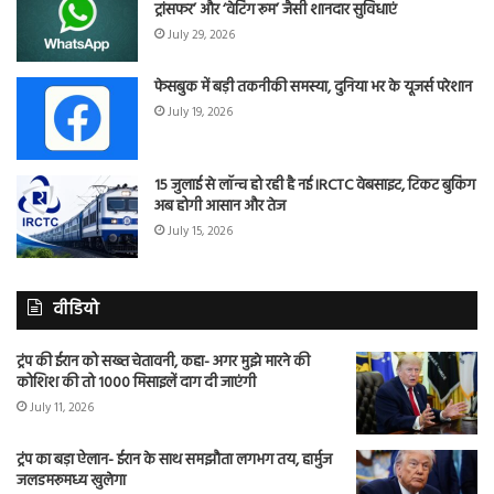
ट्रांसफर’ और ‘वेटिंग रूम’ जैसी शानदार सुविधाएं
July 29, 2026
फेसबुक में बड़ी तकनीकी समस्या, दुनिया भर के यूजर्स परेशान
July 19, 2026
15 जुलाई से लॉन्च हो रही है नई IRCTC वेबसाइट, टिकट बुकिंग
अब होगी आसान और तेज
July 15, 2026
वीडियो
ट्रंप की ईरान को सख्त चेतावनी, कहा- अगर मुझे मारने की
कोशिश की तो 1000 मिसाइलें दाग दी जाएंगी
July 11, 2026
ट्रंप का बड़ा ऐलान- ईरान के साथ समझौता लगभग तय, हार्मुज
जलडमरूमध्य खुलेगा