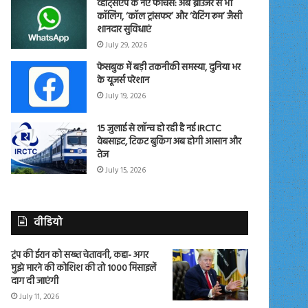
व्हाट्सएप के नए फीचर्स: अब ब्राउजर से भी
कॉलिंग, ‘कॉल ट्रांसफर’ और ‘वेटिंग रूम’ जैसी
शानदार सुविधाएं
July 29, 2026
फेसबुक में बड़ी तकनीकी समस्या, दुनिया भर
के यूजर्स परेशान
July 19, 2026
15 जुलाई से लॉन्च हो रही है नई IRCTC
वेबसाइट, टिकट बुकिंग अब होगी आसान और
तेज
July 15, 2026
वीडियो
ट्रंप की ईरान को सख्त चेतावनी, कहा- अगर
मुझे मारने की कोशिश की तो 1000 मिसाइलें
दाग दी जाएंगी
July 11, 2026