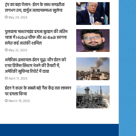
ट्रंप का बड़ा ऐलान- ईरान के साथ समझौता
लगभग तय, हार्मुज जलडमरूमध्य खुलेगा
May 24, 2026
पुलवामा मास्टरमाइंड हमजा बुरहान की अंतिम
यात्रा में Hizbul चीफ और Al-Badr सरगना
समेत कई आतंकी शामिल
May 23, 2026
अमेरिका-इजरायल-ईरान युद्ध: चीन ईरान को
एयर डिफेंस सिस्टम भेजने की तैयारी में,
अमेरिकी खुफिया रिपोर्ट में दावा
April 11, 2026
ईरान ने कतर के सबसे बड़े गैस केंद्र रास लाफान
पर हमला किया
March 19, 2026