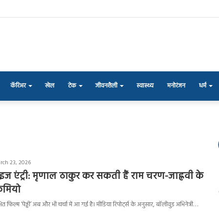
कॅरिअर
खेल
टेक
जीवनशैली
स्वास्थ्य
मनोरंजन
धर्म
rch 23, 2026
रप्राइज एंट्री: मृणाल ठाकुर कर सकती हैं राम चरण-जाह्नवी के
ैमियो
ित फिल्म ‘पेड्डी’ अब और भी चर्चा में आ गई है। मीडिया रिपोर्ट्स के अनुसार, बॉलीवुड अभिनेत्री…