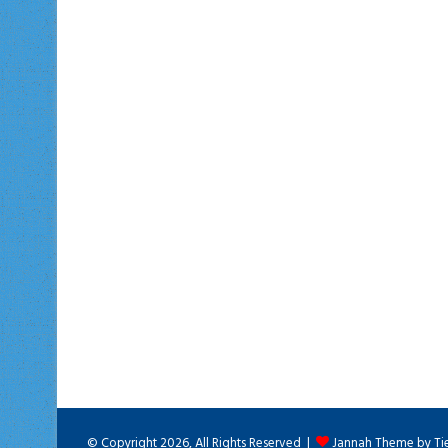
© Copyright 2026, All Rights Reserved |
Jannah Theme by Ti