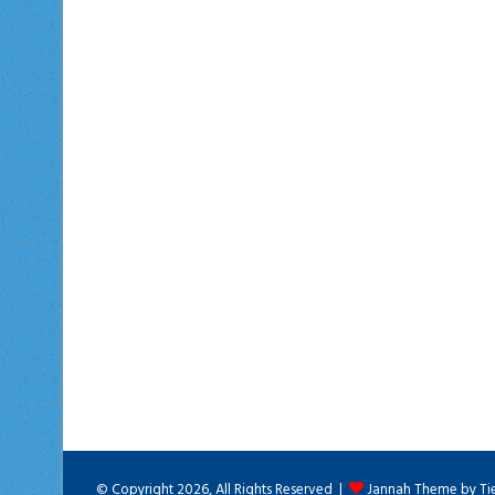
© Copyright 2026, All Rights Reserved |
Jannah Theme by Ti