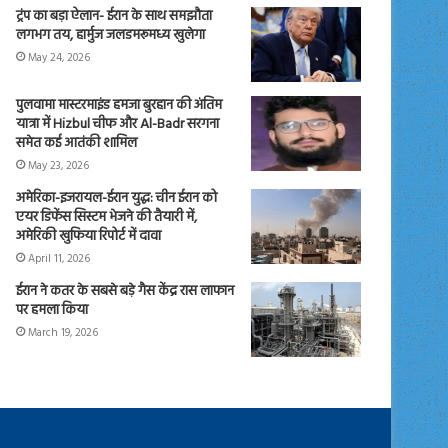
ट्रंप का बड़ा ऐलान- ईरान के साथ समझौता
लगभग तय, हार्मुज जलडमरूमध्य खुलेगा
May 24, 2026
पुलवामा मास्टरमाइंड हमजा बुरहान की अंतिम
यात्रा में Hizbul चीफ और Al-Badr सरगना
समेत कई आतंकी शामिल
May 23, 2026
अमेरिका-इजरायल-ईरान युद्ध: चीन ईरान को
एयर डिफेंस सिस्टम भेजने की तैयारी में,
अमेरिकी खुफिया रिपोर्ट में दावा
April 11, 2026
ईरान ने कतर के सबसे बड़े गैस केंद्र रास लाफान
पर हमला किया
March 19, 2026