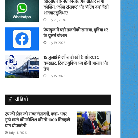
व्हाट्सएप के नए फीचर्स: अब ब्राउजर से भी
कॉलिंग, ‘कॉल ट्रांसफर’ और ‘वेटिंग रूम’ जैसी
शानदार सुविधाएं
July 29, 2026
फेसबुक में बड़ी तकनीकी समस्या, दुनिया भर
के यूजर्स परेशान
July 19, 2026
15 जुलाई से लॉन्च हो रही है नई IRCTC
वेबसाइट, टिकट बुकिंग अब होगी आसान और
तेज
July 15, 2026
वीडियो
ट्रंप की ईरान को सख्त चेतावनी, कहा- अगर
मुझे मारने की कोशिश की तो 1000 मिसाइलें
दाग दी जाएंगी
July 11, 2026