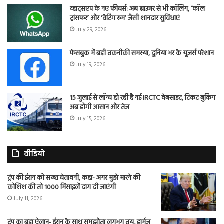
व्हाट्सएप के नए फीचर्स: अब ब्राउजर से भी कॉलिंग, ‘कॉल
ट्रांसफर’ और ‘वेटिंग रूम’ जैसी शानदार सुविधाएं
July 29, 2026
फेसबुक में बड़ी तकनीकी समस्या, दुनिया भर के यूजर्स परेशान
July 19, 2026
15 जुलाई से लॉन्च हो रही है नई IRCTC वेबसाइट, टिकट बुकिंग
अब होगी आसान और तेज
July 15, 2026
वीडियो
ट्रंप की ईरान को सख्त चेतावनी, कहा- अगर मुझे मारने की
कोशिश की तो 1000 मिसाइलें दाग दी जाएंगी
July 11, 2026
ट्रंप का बड़ा ऐलान- ईरान के साथ समझौता लगभग तय, हार्मुज