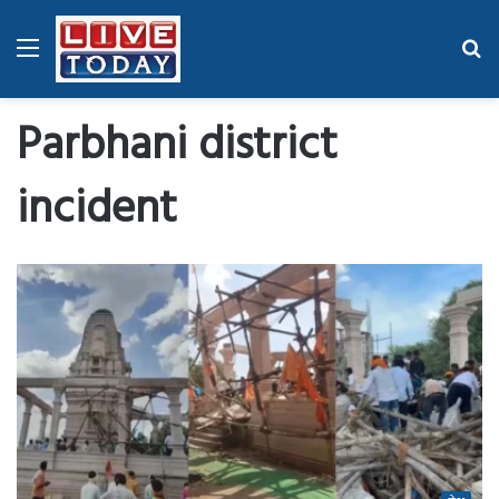
Menu
Se
fo
Parbhani district
incident