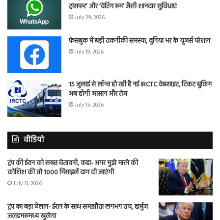
ट्रांसफर’ और ‘वेटिंग रूम’ जैसी शानदार सुविधाएं
July 29, 2026
फेसबुक में बड़ी तकनीकी समस्या, दुनिया भर के यूजर्स परेशान
July 19, 2026
15 जुलाई से लॉन्च हो रही है नई IRCTC वेबसाइट, टिकट बुकिंग
अब होगी आसान और तेज
July 15, 2026
वीडियो
ट्रंप की ईरान को सख्त चेतावनी, कहा- अगर मुझे मारने की
कोशिश की तो 1000 मिसाइलें दाग दी जाएंगी
July 11, 2026
ट्रंप का बड़ा ऐलान- ईरान के साथ समझौता लगभग तय, हार्मुज
जलडमरूमध्य खुलेगा