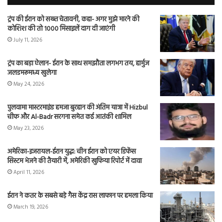
ट्रंप की ईरान को सख्त चेतावनी, कहा- अगर मुझे मारने की
कोशिश की तो 1000 मिसाइलें दाग दी जाएंगी
July 11, 2026
ट्रंप का बड़ा ऐलान- ईरान के साथ समझौता लगभग तय, हार्मुज
जलडमरूमध्य खुलेगा
May 24, 2026
पुलवामा मास्टरमाइंड हमजा बुरहान की अंतिम यात्रा में Hizbul
चीफ और Al-Badr सरगना समेत कई आतंकी शामिल
May 23, 2026
अमेरिका-इजरायल-ईरान युद्ध: चीन ईरान को एयर डिफेंस
सिस्टम भेजने की तैयारी में, अमेरिकी खुफिया रिपोर्ट में दावा
April 11, 2026
ईरान ने कतर के सबसे बड़े गैस केंद्र रास लाफान पर हमला किया
March 19, 2026