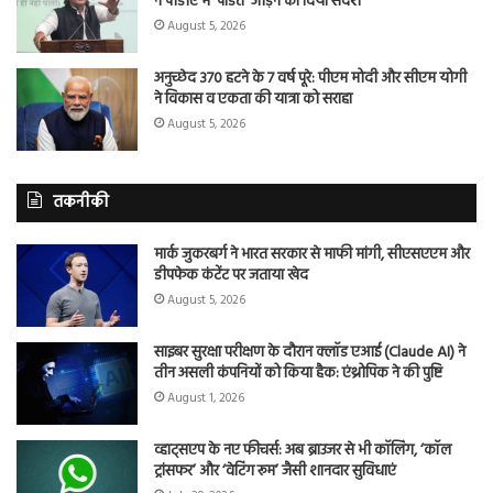
ने पीडीए में ‘पंडित’ जोड़ने का दिया संदेश
August 5, 2026
अनुच्छेद 370 हटने के 7 वर्ष पूरे: पीएम मोदी और सीएम योगी
ने विकास व एकता की यात्रा को सराहा
August 5, 2026
तकनीकी
मार्क जुकरबर्ग ने भारत सरकार से माफी मांगी, सीएसएएम और
डीपफेक कंटेंट पर जताया खेद
August 5, 2026
साइबर सुरक्षा परीक्षण के दौरान क्लॉड एआई (Claude AI) ने
तीन असली कंपनियों को किया हैक: एंथ्रोपिक ने की पुष्टि
August 1, 2026
व्हाट्सएप के नए फीचर्स: अब ब्राउजर से भी कॉलिंग, ‘कॉल
ट्रांसफर’ और ‘वेटिंग रूम’ जैसी शानदार सुविधाएं