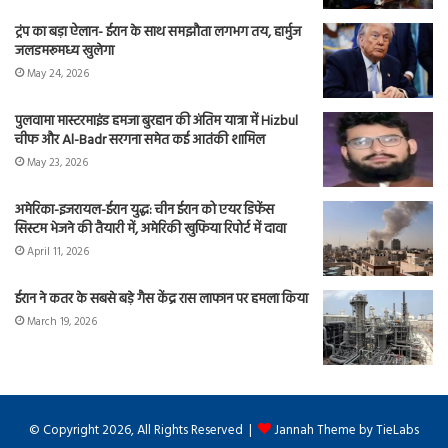
ट्रंप का बड़ा ऐलान- ईरान के साथ समझौता लगभग तय, हार्मुज
जलडमरूमध्य खुलेगा
May 24, 2026
पुलवामा मास्टरमाइंड हमजा बुरहान की अंतिम यात्रा में Hizbul
चीफ और Al-Badr सरगना समेत कई आतंकी शामिल
May 23, 2026
अमेरिका-इजरायल-ईरान युद्ध: चीन ईरान को एयर डिफेंस
सिस्टम भेजने की तैयारी में, अमेरिकी खुफिया रिपोर्ट में दावा
April 11, 2026
ईरान ने कतर के सबसे बड़े गैस केंद्र रास लाफान पर हमला किया
March 19, 2026
© Copyright 2026, All Rights Reserved |
Jannah Theme by TieLabs