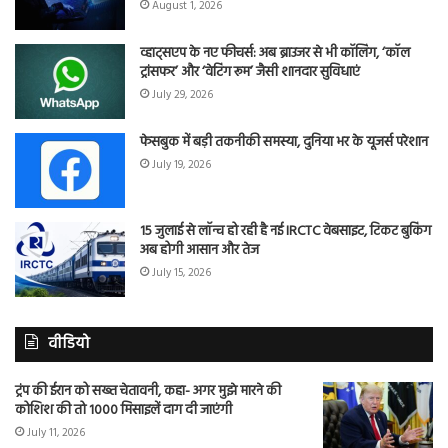
August 1, 2026
व्हाट्सएप के नए फीचर्स: अब ब्राउजर से भी कॉलिंग, ‘कॉल
ट्रांसफर’ और ‘वेटिंग रूम’ जैसी शानदार सुविधाएं
July 29, 2026
फेसबुक में बड़ी तकनीकी समस्या, दुनिया भर के यूजर्स परेशान
July 19, 2026
15 जुलाई से लॉन्च हो रही है नई IRCTC वेबसाइट, टिकट बुकिंग
अब होगी आसान और तेज
July 15, 2026
वीडियो
ट्रंप की ईरान को सख्त चेतावनी, कहा- अगर मुझे मारने की
कोशिश की तो 1000 मिसाइलें दाग दी जाएंगी
July 11, 2026