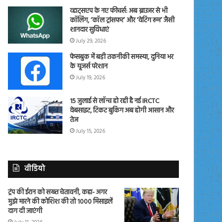
व्हाट्सएप के नए फीचर्स: अब ब्राउजर से भी
कॉलिंग, ‘कॉल ट्रांसफर’ और ‘वेटिंग रूम’ जैसी
शानदार सुविधाएं
July 29, 2026
फेसबुक में बड़ी तकनीकी समस्या, दुनिया भर
के यूजर्स परेशान
July 19, 2026
15 जुलाई से लॉन्च हो रही है नई IRCTC
वेबसाइट, टिकट बुकिंग अब होगी आसान और
तेज
July 15, 2026
वीडियो
ट्रंप की ईरान को सख्त चेतावनी, कहा- अगर
मुझे मारने की कोशिश की तो 1000 मिसाइलें
दाग दी जाएंगी