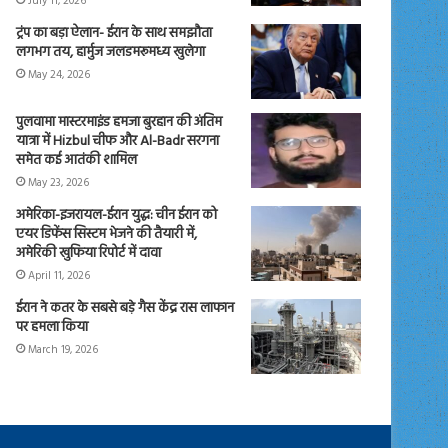
July 11, 2026
ट्रंप का बड़ा ऐलान- ईरान के साथ समझौता
लगभग तय, हार्मुज जलडमरूमध्य खुलेगा
May 24, 2026
पुलवामा मास्टरमाइंड हमजा बुरहान की अंतिम
यात्रा में Hizbul चीफ और Al-Badr सरगना
समेत कई आतंकी शामिल
May 23, 2026
अमेरिका-इजरायल-ईरान युद्ध: चीन ईरान को
एयर डिफेंस सिस्टम भेजने की तैयारी में,
अमेरिकी खुफिया रिपोर्ट में दावा
April 11, 2026
ईरान ने कतर के सबसे बड़े गैस केंद्र रास लाफान
पर हमला किया
March 19, 2026