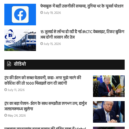
फेसबुक में बड़ी तकनीकी समस्या, दुनिया भर के यूजर्स परेशान
July 19, 2026
15 जुलाई से लॉन्च हो रही है नई IRCTC वेबसाइट, टिकट बुकिंग
अब होगी आसान और तेज
July 15, 2026
वीडियो
ट्रंप की ईरान को सख्त चेतावनी, कहा- अगर मुझे मारने की
कोशिश की तो 1000 मिसाइलें दाग दी जाएंगी
July 11, 2026
ट्रंप का बड़ा ऐलान- ईरान के साथ समझौता लगभग तय, हार्मुज
जलडमरूमध्य खुलेगा
May 24, 2026