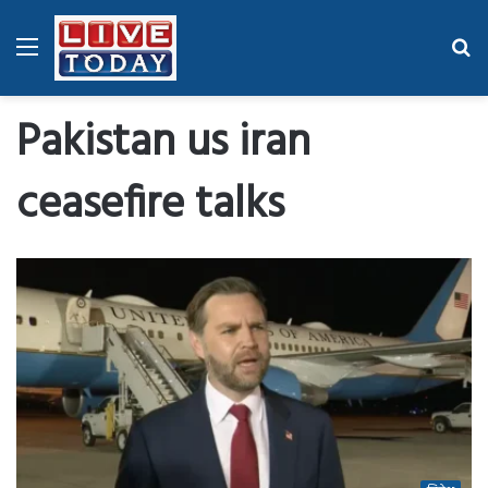
Menu
Se
fo
Pakistan us iran
ceasefire talks