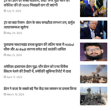
ट्रंप की ईरान को सख्त चेतावनी, कहा- अगर मुझे मारने की
कोशिश की तो 1000 मिसाइलें दाग दी जाएंगी
July 11, 2026
ट्रंप का बड़ा ऐलान- ईरान के साथ समझौता लगभग तय, हार्मुज
जलडमरूमध्य खुलेगा
May 24, 2026
पुलवामा मास्टरमाइंड हमजा बुरहान की अंतिम यात्रा में Hizbul
चीफ और Al-Badr सरगना समेत कई आतंकी शामिल
May 23, 2026
अमेरिका-इजरायल-ईरान युद्ध: चीन ईरान को एयर डिफेंस
सिस्टम भेजने की तैयारी में, अमेरिकी खुफिया रिपोर्ट में दावा
April 11, 2026
ईरान ने कतर के सबसे बड़े गैस केंद्र रास लाफान पर हमला किया
March 19, 2026