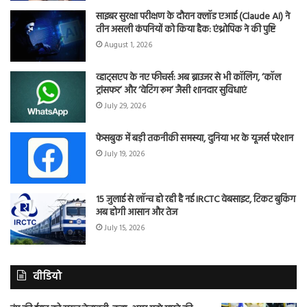
साइबर सुरक्षा परीक्षण के दौरान क्लॉड एआई (Claude AI) ने
तीन असली कंपनियों को किया हैक: एंथ्रोपिक ने की पुष्टि
August 1, 2026
व्हाट्सएप के नए फीचर्स: अब ब्राउजर से भी कॉलिंग, ‘कॉल
ट्रांसफर’ और ‘वेटिंग रूम’ जैसी शानदार सुविधाएं
July 29, 2026
फेसबुक में बड़ी तकनीकी समस्या, दुनिया भर के यूजर्स परेशान
July 19, 2026
15 जुलाई से लॉन्च हो रही है नई IRCTC वेबसाइट, टिकट बुकिंग
अब होगी आसान और तेज
July 15, 2026
वीडियो