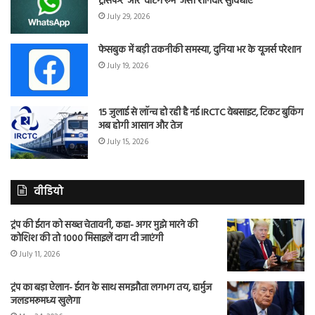
ट्रांसफर’ और ‘वेटिंग रूम’ जैसी शानदार सुविधाएं
July 29, 2026
फेसबुक में बड़ी तकनीकी समस्या, दुनिया भर के यूजर्स परेशान
July 19, 2026
15 जुलाई से लॉन्च हो रही है नई IRCTC वेबसाइट, टिकट बुकिंग
अब होगी आसान और तेज
July 15, 2026
वीडियो
ट्रंप की ईरान को सख्त चेतावनी, कहा- अगर मुझे मारने की
कोशिश की तो 1000 मिसाइलें दाग दी जाएंगी
July 11, 2026
ट्रंप का बड़ा ऐलान- ईरान के साथ समझौता लगभग तय, हार्मुज
जलडमरूमध्य खुलेगा