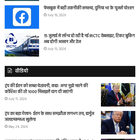
फेसबुक में बड़ी तकनीकी समस्या, दुनिया भर के यूजर्स परेशान
July 19, 2026
15 जुलाई से लॉन्च हो रही है नई IRCTC वेबसाइट, टिकट बुकिंग
अब होगी आसान और तेज
July 15, 2026
वीडियो
ट्रंप की ईरान को सख्त चेतावनी, कहा- अगर मुझे मारने की
कोशिश की तो 1000 मिसाइलें दाग दी जाएंगी
July 11, 2026
ट्रंप का बड़ा ऐलान- ईरान के साथ समझौता लगभग तय, हार्मुज
जलडमरूमध्य खुलेगा
May 24, 2026