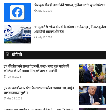
फेसबुक में बड़ी तकनीकी समस्या, दुनिया भर के यूजर्स परेशान
July 19, 2026
15 जुलाई से लॉन्च हो रही है नई IRCTC वेबसाइट, टिकट बुकिंग
अब होगी आसान और तेज
July 15, 2026
वीडियो
ट्रंप की ईरान को सख्त चेतावनी, कहा- अगर मुझे मारने की
कोशिश की तो 1000 मिसाइलें दाग दी जाएंगी
July 11, 2026
ट्रंप का बड़ा ऐलान- ईरान के साथ समझौता लगभग तय, हार्मुज
जलडमरूमध्य खुलेगा
May 24, 2026