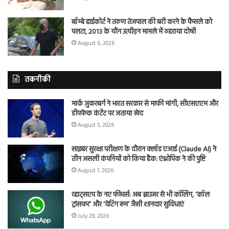
बॉम्बे हाईकोर्ट ने तरुण तेजपाल की बरी करने के फैसले को
पलटा, 2013 के यौन उत्पीड़न मामले में ठहराया दोषी
August 6, 2026
तकनीकी
मार्क जुकरबर्ग ने भारत सरकार से माफी मांगी, सीएसएएम और
डीपफेक कंटेंट पर जताया खेद
August 5, 2026
साइबर सुरक्षा परीक्षण के दौरान क्लॉड एआई (Claude AI) ने
तीन असली कंपनियों को किया हैक: एंथ्रोपिक ने की पुष्टि
August 1, 2026
व्हाट्सएप के नए फीचर्स: अब ब्राउजर से भी कॉलिंग, ‘कॉल
ट्रांसफर’ और ‘वेटिंग रूम’ जैसी शानदार सुविधाएं
July 29, 2026