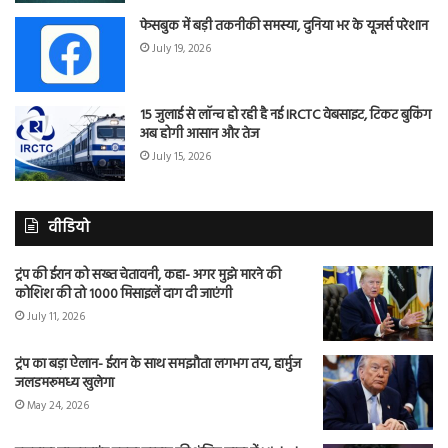
फेसबुक में बड़ी तकनीकी समस्या, दुनिया भर के यूजर्स परेशान
July 19, 2026
15 जुलाई से लॉन्च हो रही है नई IRCTC वेबसाइट, टिकट बुकिंग
अब होगी आसान और तेज
July 15, 2026
वीडियो
ट्रंप की ईरान को सख्त चेतावनी, कहा- अगर मुझे मारने की
कोशिश की तो 1000 मिसाइलें दाग दी जाएंगी
July 11, 2026
ट्रंप का बड़ा ऐलान- ईरान के साथ समझौता लगभग तय, हार्मुज
जलडमरूमध्य खुलेगा
May 24, 2026