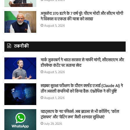
अनुच्छेद 370 हटने के 7 वर्ष पूरे: पीएम मोदी और सीएम योगी
ने विकास व एकता की यात्रा को सराहा
August 5, 2026
तकनीकी
मार्क जुकरबर्ग ने भारत सरकार से माफी मांगी, सीएसएएम और
डीपफेक कंटेंट पर जताया खेद
August 5, 2026
साइबर सुरक्षा परीक्षण के दौरान क्लॉड एआई (Claude AI) ने
तीन असली कंपनियों को किया हैक: एंथ्रोपिक ने की पुष्टि
August 1, 2026
व्हाट्सएप के नए फीचर्स: अब ब्राउजर से भी कॉलिंग, ‘कॉल
ट्रांसफर’ और ‘वेटिंग रूम’ जैसी शानदार सुविधाएं
July 29, 2026