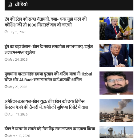
वीडियो
ट्रंप की ईरान को सख्त चेतावनी, कहा- अगर मुझे मारने की
कोशिश की तो 1000 मिसाइलें दाग दी जाएंगी
July 11, 2026
ट्रंप का बड़ा ऐलान- ईरान के साथ समझौता लगभग तय, हार्मुज
जलडमरूमध्य खुलेगा
May 24, 2026
पुलवामा मास्टरमाइंड हमजा बुरहान की अंतिम यात्रा में Hizbul
चीफ और Al-Badr सरगना समेत कई आतंकी शामिल
May 23, 2026
अमेरिका-इजरायल-ईरान युद्ध: चीन ईरान को एयर डिफेंस
सिस्टम भेजने की तैयारी में, अमेरिकी खुफिया रिपोर्ट में दावा
April 11, 2026
ईरान ने कतर के सबसे बड़े गैस केंद्र रास लाफान पर हमला किया
March 19, 2026