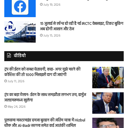
July 19, 2026
15 जुलाई से लॉन्च हो रही है नई IRCTC वेबसाइट, टिकट बुकिंग
अब होगी आसान और तेज
July 15, 2026
वीडियो
ट्रंप की ईरान को सख्त चेतावनी, कहा- अगर मुझे मारने की
कोशिश की तो 1000 मिसाइलें दाग दी जाएंगी
July 11, 2026
ट्रंप का बड़ा ऐलान- ईरान के साथ समझौता लगभग तय, हार्मुज
जलडमरूमध्य खुलेगा
May 24, 2026
पुलवामा मास्टरमाइंड हमजा बुरहान की अंतिम यात्रा में Hizbul
चीफ और Al-Badr सरगना समेत कई आतंकी शामिल