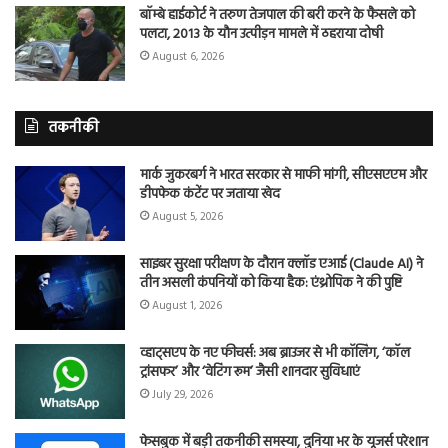
बॉम्बे हाईकोर्ट ने तरुण तेजपाल की बरी करने के फैसले को
पलटा, 2013 के यौन उत्पीड़न मामले में ठहराया दोषी
August 6, 2026
तकनीकी
मार्क जुकरबर्ग ने भारत सरकार से माफी मांगी, सीएसएएम और
डीपफेक कंटेंट पर जताया खेद
August 5, 2026
साइबर सुरक्षा परीक्षण के दौरान क्लॉड एआई (Claude AI) ने
तीन असली कंपनियों को किया हैक: एंथ्रोपिक ने की पुष्टि
August 1, 2026
व्हाट्सएप के नए फीचर्स: अब ब्राउजर से भी कॉलिंग, ‘कॉल
ट्रांसफर’ और ‘वेटिंग रूम’ जैसी शानदार सुविधाएं
July 29, 2026
फेसबुक में बड़ी तकनीकी समस्या, दुनिया भर के यूजर्स परेशान