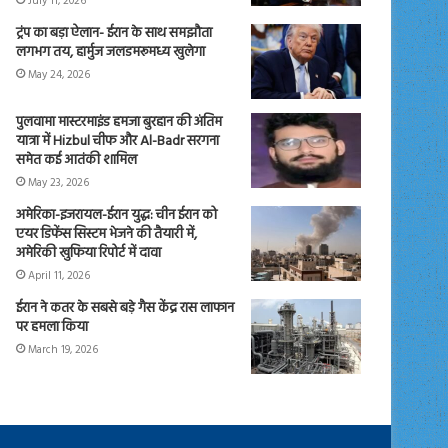
July 11, 2026
ट्रंप का बड़ा ऐलान- ईरान के साथ समझौता
लगभग तय, हार्मुज जलडमरूमध्य खुलेगा
May 24, 2026
पुलवामा मास्टरमाइंड हमजा बुरहान की अंतिम
यात्रा में Hizbul चीफ और Al-Badr सरगना
समेत कई आतंकी शामिल
May 23, 2026
अमेरिका-इजरायल-ईरान युद्ध: चीन ईरान को
एयर डिफेंस सिस्टम भेजने की तैयारी में,
अमेरिकी खुफिया रिपोर्ट में दावा
April 11, 2026
ईरान ने कतर के सबसे बड़े गैस केंद्र रास लाफान
पर हमला किया
March 19, 2026