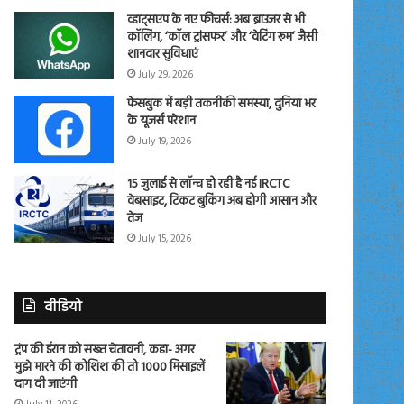
व्हाट्सएप के नए फीचर्स: अब ब्राउजर से भी
कॉलिंग, ‘कॉल ट्रांसफर’ और ‘वेटिंग रूम’ जैसी
शानदार सुविधाएं
July 29, 2026
फेसबुक में बड़ी तकनीकी समस्या, दुनिया भर
के यूजर्स परेशान
July 19, 2026
15 जुलाई से लॉन्च हो रही है नई IRCTC
वेबसाइट, टिकट बुकिंग अब होगी आसान और
तेज
July 15, 2026
वीडियो
ट्रंप की ईरान को सख्त चेतावनी, कहा- अगर
मुझे मारने की कोशिश की तो 1000 मिसाइलें
दाग दी जाएंगी